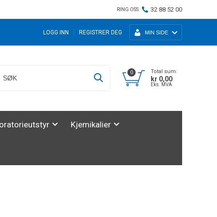
32 88 52 00
RING OSS:
LOGG INN
REGISTRER DEG
MIN SIDE
Total sum:
0
kr 0,00
Eks. MVA
oratorieutstyr
Kjemikalier