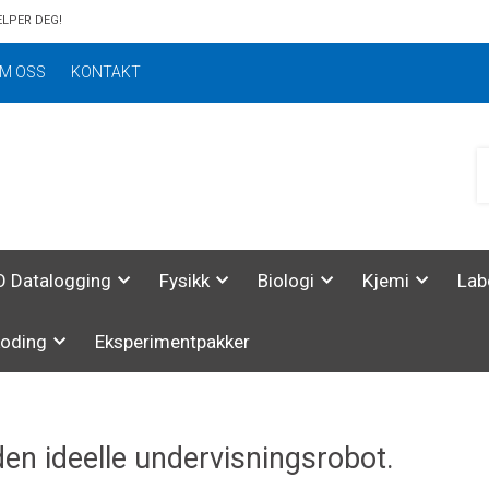
ELPER DEG!
M OSS
KONTAKT
 Datalogging
Fysikk
Biologi
Kjemi
Lab
koding
Eksperimentpakker
en ideelle undervisningsrobot.