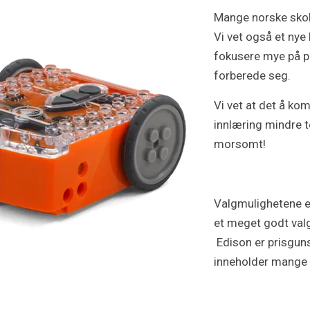
Mange norske skol
Vi vet også et nye
fokusere mye på p
forberede seg.
Vi vet at det å k
innlæring mindre t
morsomt!
Valgmulighetene e
et meget godt valg
Edison er prisgun
inneholder mange 