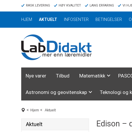
RASK LEVERING
HØY KVALITET
LANG ERFARING
VI HJ
HJEM
AKTUELT
INFOSENTER
BETINGELSER
O
Nye varer
Tilbud
Matematikk
PASCO
Astronomi og geovitenskap
Teknologi og 
<
<
Hjem
Aktuelt
Edison – d
Aktuelt