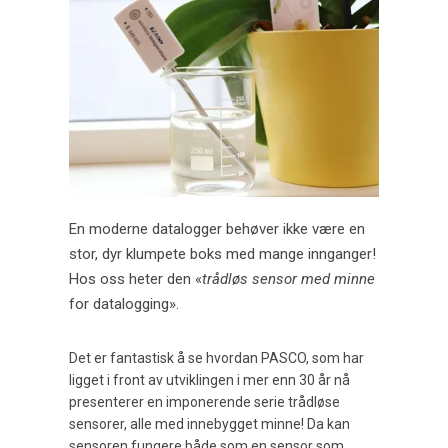
Halveringstid for Ba-137 med PASCO trådløs GM-
sensor.
Erik Duhs Nilsen ansettes i LabDidakt.
LabDidakt ny norsk PASCO forhandler fra
01.01.2020!
Er du skole og vil bestille?
En moderne datalogger behøver ikke være en
Vi bygger opp kjemikaliesortimentet!
stor, dyr klumpete boks med mange innganger!
Hos oss heter den «
trådløs sensor med minne
Datalogging i naturfagene.
for datalogging».
Det er fantastisk å se hvordan PASCO, som har
ligget i front av utviklingen i mer enn 30 år nå
presenterer en imponerende serie trådløse
sensorer, alle med innebygget minne! Da kan
sensoren fungere både som en sensor som