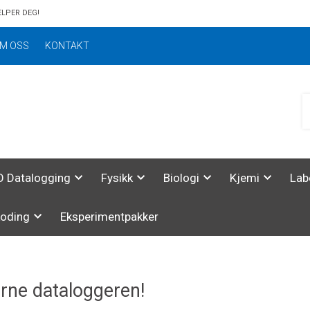
ELPER DEG!
M OSS
KONTAKT
 Datalogging
Fysikk
Biologi
Kjemi
Lab
koding
Eksperimentpakker
ne dataloggeren!