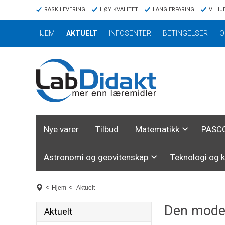
RASK LEVERING
HØY KVALITET
LANG ERFARING
VI HJ
HJEM
AKTUELT
INFOSENTER
BETINGELSER
O
Nye varer
Tilbud
Matematikk
PASCO
Astronomi og geovitenskap
Teknologi og 
<
<
Hjem
Aktuelt
Den moder
Aktuelt