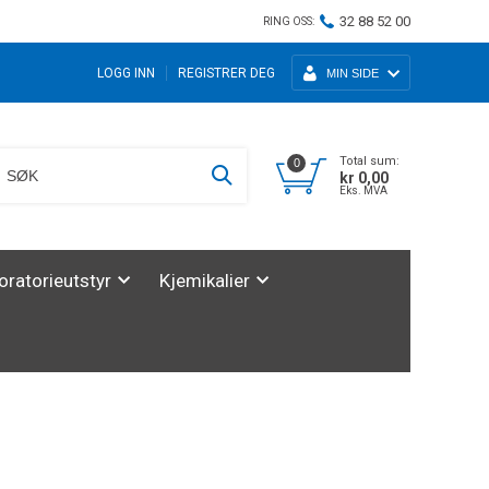
32 88 52 00
RING OSS:
LOGG INN
REGISTRER DEG
MIN SIDE
Total sum:
0
kr 0,00
Eks. MVA
oratorieutstyr
Kjemikalier