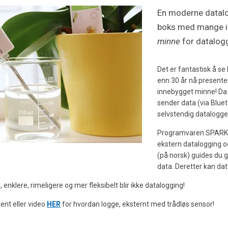
En moderne datalo
boks med mange in
minne
for datalog
Det er fantastisk å se
enn 30 år nå presente
innebygget minne! Da
sender data (via Bluet
selvstendig datalogge
Programvaren SPARKvu
ekstern datalogging 
(på norsk) guides du 
data. Deretter kan dat
enklere, rimeligere og mer fleksibelt blir ikke datalogging!
nt eller video
HER
for hvordan logge, eksternt med trådløs sensor!