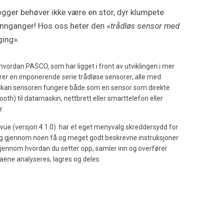
gger behøver ikke være en stor, dyr klumpete
nganger! Hos oss heter den «
trådløs sensor med
ging».
 hvordan PASCO, som har ligget i front av utviklingen i mer
rer en imponerende serie trådløse sensorer, alle med
 kan sensoren fungere både som en sensor som direkte
ooth) til datamaskin, nettbrett eller smarttelefon eller
r.
e (versjon 4.1.0) har et eget menyvalg skreddersydd for
og gjennom noen få og meget godt beskrevne instruksjoner
gjennom hvordan du setter opp, samler inn og overfører
aene analyseres, lagres og deles.