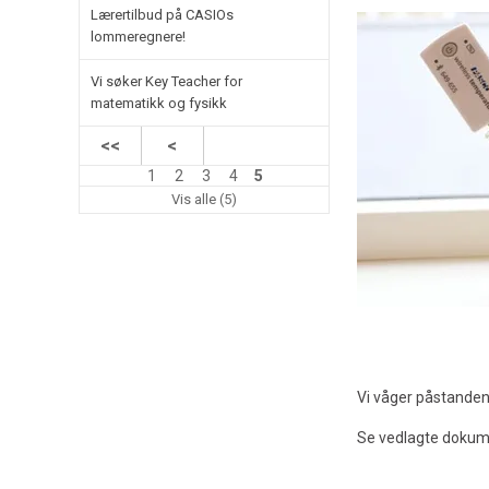
Lærertilbud på CASIOs
lommeregnere!
Vi søker Key Teacher for
matematikk og fysikk
<<
<
1
2
3
4
5
Vis alle (5)
Vi våger påstanden, 
Se vedlagte dokume