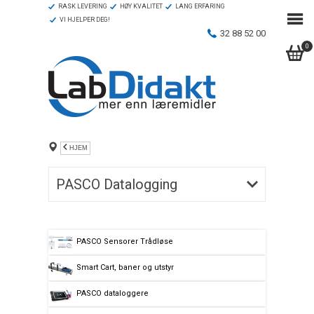
RASK LEVERING
HØY KVALITET
LANG ERFARING
VI HJELPER DEG!
32 88 52 00
0
HJEM
PASCO Datalogging
PASCO Sensorer Trådløse
Smart Cart, baner og utstyr
PASCO dataloggere