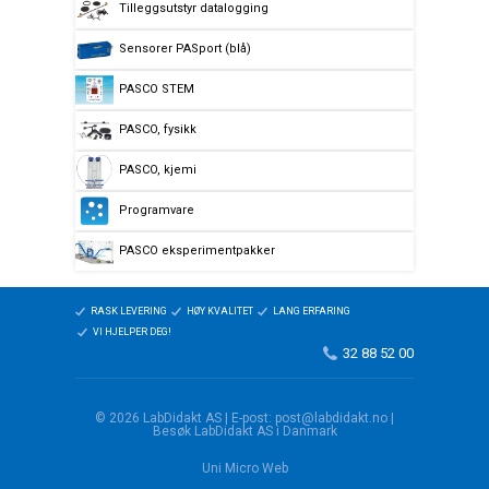
Tilleggsutstyr datalogging
Sensorer PASport (blå)
PASCO STEM
PASCO, fysikk
PASCO, kjemi
Programvare
PASCO eksperimentpakker
RASK LEVERING
HØY KVALITET
LANG ERFARING
VI HJELPER DEG!
32 88 52 00
© 2026 LabDidakt AS | E-post: post@labdidakt.no |
Besøk LabDidakt AS i Danmark
Uni Micro Web