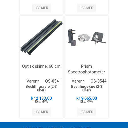
LES MER
LES MER
Optisk skinne, 60 cm
Prism
Spectrophotometer
Kit -- Basic Optics
Varenr.
OS-8541
Varenr.
OS-8544
Bestillingsvare (2-3
Bestillingsvare (2-3
uker)
uker)
kr 2 133,00
kr 9 665,00
Eks. MVA
Eks. MVA
LES MER
LES MER