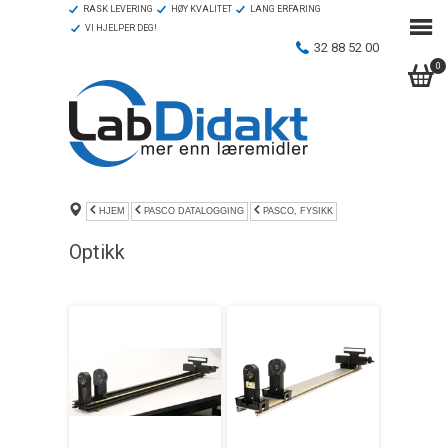
RASK LEVERING
HØY KVALITET
LANG ERFARING
VI HJELPER DEG!
32 88 52 00
0
HJEM
PASCO DATALOGGING
PASCO, FYSIKK
Optikk