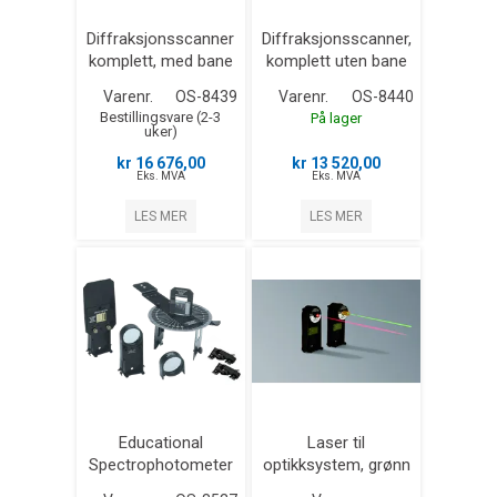
Diffraksjonsscanner
Diffraksjonsscanner,
komplett, med bane
komplett uten bane
trådløs
trådløs.
Varenr.
OS-8439
Varenr.
OS-8440
Bestillingsvare (2-3
På lager
uker)
kr 16 676,00
kr 13 520,00
Eks. MVA
Eks. MVA
LES MER
LES MER
Educational
Laser til
Spectrophotometer
optikksystem, grønn
Accessory Kit