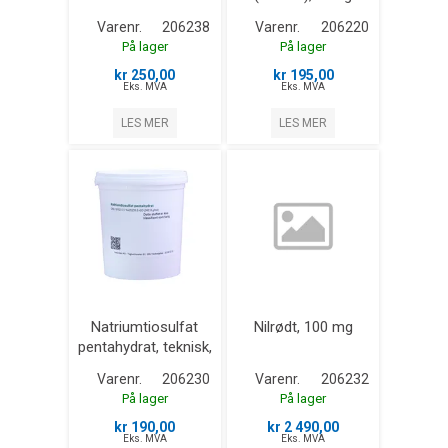
Varenr.
206238
Varenr.
206220
På lager
På lager
kr 250,00
kr 195,00
Eks. MVA
Eks. MVA
LES MER
LES MER
Natriumtiosulfat
Nilrødt, 100 mg
pentahydrat, teknisk,
500 g
Varenr.
206230
Varenr.
206232
På lager
På lager
kr 190,00
kr 2 490,00
Eks. MVA
Eks. MVA