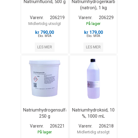
Natriumfluorid, 500 g
Natriumhydrogenkarbonat
(natron), 1 kg
Varenr.
206219
Varenr.
206229
Midlertidig utsolgt
På lager
kr 790,00
kr 179,00
Eks. MVA
Eks. MVA
LES MER
LES MER
Natriumhydrogensulfat,
Natriumhydroksid, 10
250 g
%, 1000 mL
Varenr.
206221
Varenr.
206218
På lager
Midlertidig utsolgt