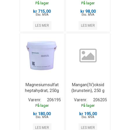
På lager
På lager
kr 715,00
kr 98,00
Eks. MVA
Eks. MVA
LES MER
LES MER
Magnesiumsulfat
Mangan(IV)oksid
heptahydrat, 250g
(brunstein), 250 g
Varenr.
206195
Varenr.
206205
På lager
På lager
kr 180,00
kr 195,00
Eks. MVA
Eks. MVA
LES MER
LES MER