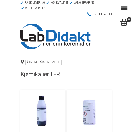
RASK LEVERING
HØY KVALITET
LANG ERFARING
VI HJELPER DEG!
32 88 52 00
0
HJEM
KJEMIKALIER
Kjemikalier L-R