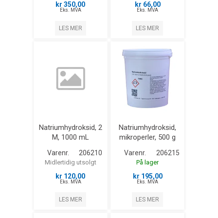
kr 350,00
kr 66,00
Eks. MVA
Eks. MVA
LES MER
LES MER
Natriumhydroksid, 2
Natriumhydroksid,
M, 1000 mL
mikroperler, 500 g
Varenr.
206210
Varenr.
206215
Midlertidig utsolgt
På lager
kr 120,00
kr 195,00
Eks. MVA
Eks. MVA
LES MER
LES MER