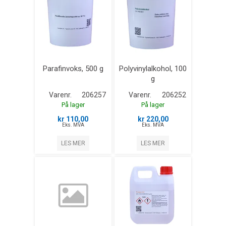
Parafinvoks, 500 g
Polyvinylalkohol, 100
g
Varenr.
206257
Varenr.
206252
På lager
På lager
kr 110,00
kr 220,00
Eks. MVA
Eks. MVA
LES MER
LES MER