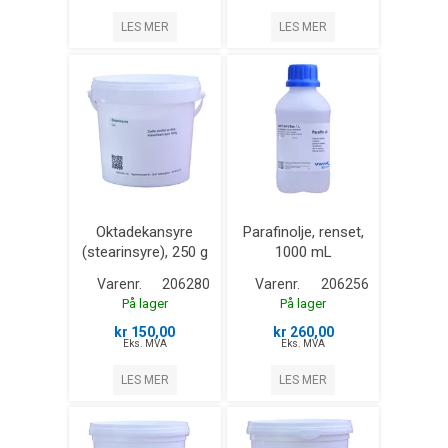
LES MER
LES MER
Oktadekansyre
Parafinolje, renset,
(stearinsyre), 250 g
1000 mL
Varenr.
206280
Varenr.
206256
På lager
På lager
kr 150,00
kr 260,00
Eks. MVA
Eks. MVA
LES MER
LES MER