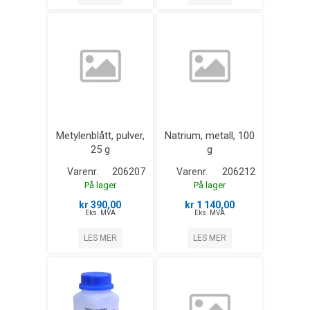
Metylenblått, pulver,
Natrium, metall, 100
25 g
g
Varenr.
206207
Varenr.
206212
På lager
På lager
kr 390,00
kr 1 140,00
Eks. MVA
Eks. MVA
LES MER
LES MER