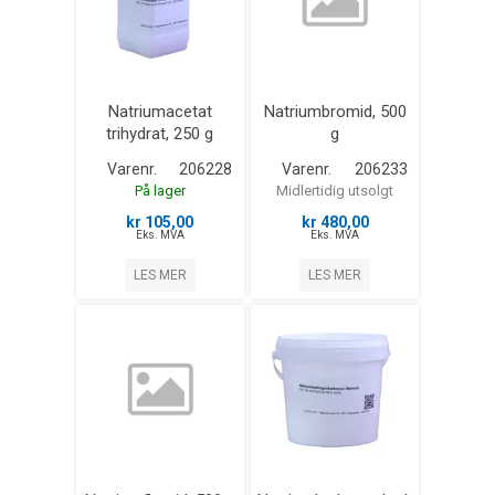
Natriumacetat
Natriumbromid, 500
trihydrat, 250 g
g
Varenr.
206228
Varenr.
206233
På lager
Midlertidig utsolgt
kr 105,00
kr 480,00
Eks. MVA
Eks. MVA
LES MER
LES MER