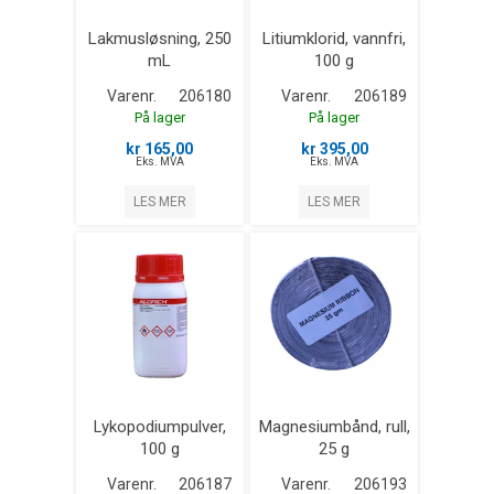
Lakmusløsning, 250
Litiumklorid, vannfri,
mL
100 g
Varenr.
206180
Varenr.
206189
På lager
På lager
kr 165,00
kr 395,00
Eks. MVA
Eks. MVA
LES MER
LES MER
Lykopodiumpulver,
Magnesiumbånd, rull,
100 g
25 g
Varenr.
206187
Varenr.
206193