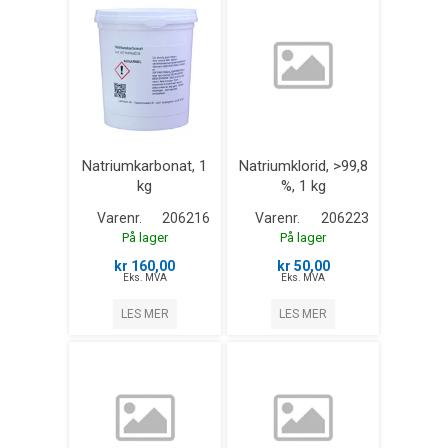
Natriumkarbonat, 1
Natriumklorid, >99,8
kg
%, 1 kg
Varenr.
206216
Varenr.
206223
På lager
På lager
kr 160,00
kr 50,00
Eks. MVA
Eks. MVA
LES MER
LES MER