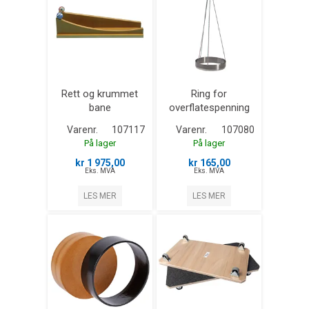
Rett og krummet
Ring for
bane
overflatespenning
Varenr.
107117
Varenr.
107080
På lager
På lager
kr 1 975,00
kr 165,00
Eks. MVA
Eks. MVA
LES MER
LES MER