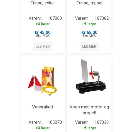
Trinse, enkel
Trinse, trippel
Varenr.
107060
Varenr.
107062
På lager
På lager
kr 45,00
kr 65,00
Eks. MVA
Eks. MVA
LES MER
LES MER
Vannrakett
Vogn med motor og
propell
Varenr.
105070
Varenr.
107030
På lager
På lager