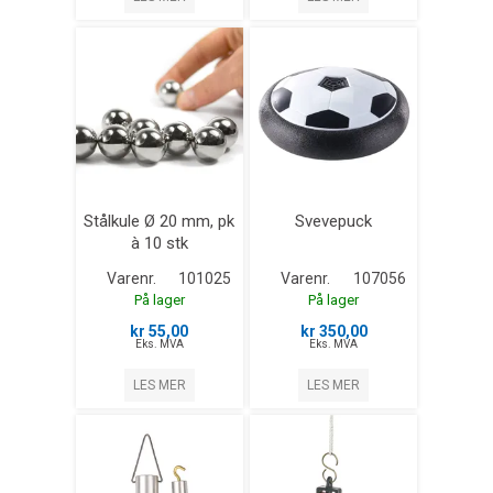
Stålkule Ø 20 mm, pk
Svevepuck
à 10 stk
Varenr.
101025
Varenr.
107056
På lager
På lager
kr 55,00
kr 350,00
Eks. MVA
Eks. MVA
LES MER
LES MER