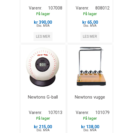
Varenr.
107008
Varenr.
808012
På lager
På lager
kr 390,00
kr 65,00
Eks. MVA
Eks. MVA
LES MER
LES MER
Newtons G-ball
Newtons vugge
Varenr.
107013
Varenr.
101079
På lager
På lager
kr 215,00
kr 138,00
Eks. MVA
Eks. MVA