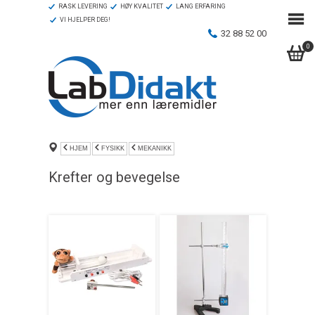
RASK LEVERING
HØY KVALITET
LANG ERFARING
VI HJELPER DEG!
32 88 52 00
0
HJEM
FYSIKK
MEKANIKK
Krefter og bevegelse