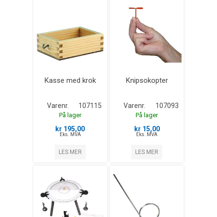
Kasse med krok
Knipsokopter
Varenr.
107115
Varenr.
107093
På lager
På lager
kr 195,00
kr 15,00
Eks. MVA
Eks. MVA
LES MER
LES MER