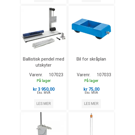
Ballistisk pendel med
Bil for skråplan
utskyter
Varenr.
107023
Varenr.
107033
På lager
På lager
kr 3 950,00
kr 75,00
Eks. MVA
Eks. MVA
LES MER
LES MER