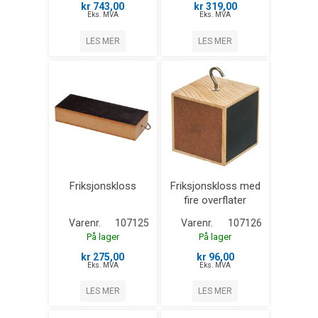
kr 743,00
kr 319,00
Eks. MVA
Eks. MVA
LES MER
LES MER
Friksjonskloss
Friksjonskloss med
fire overflater
Varenr.
107125
Varenr.
107126
På lager
På lager
kr 275,00
kr 96,00
Eks. MVA
Eks. MVA
LES MER
LES MER