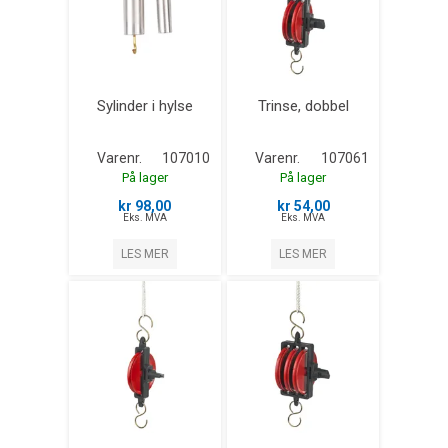
Sylinder i hylse
Trinse, dobbel
Varenr.
107010
Varenr.
107061
På lager
På lager
kr 98,00
kr 54,00
Eks. MVA
Eks. MVA
LES MER
LES MER