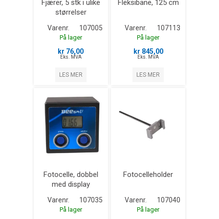
Fjærer, 5 stk i ulike
Fleksibane, 125 cm
størrelser
Varenr.
107005
Varenr.
107113
På lager
På lager
kr 76,00
kr 845,00
Eks. MVA
Eks. MVA
LES MER
LES MER
Fotocelle, dobbel
Fotocelleholder
med display
Varenr.
107035
Varenr.
107040
På lager
På lager