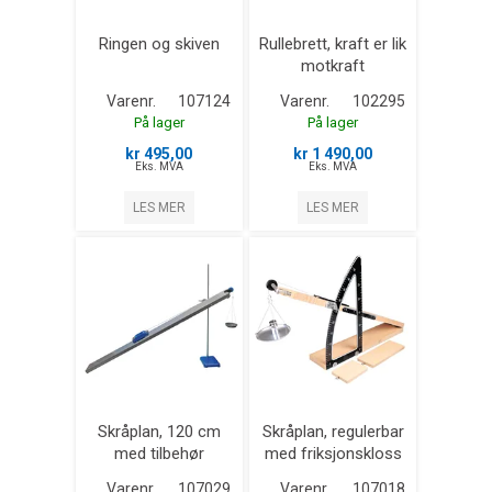
Ringen og skiven
Rullebrett, kraft er lik
motkraft
Varenr.
107124
Varenr.
102295
På lager
På lager
kr 495,00
kr 1 490,00
Eks. MVA
Eks. MVA
LES MER
LES MER
Skråplan, 120 cm
Skråplan, regulerbar
med tilbehør
med friksjonskloss
Varenr.
107029
Varenr.
107018