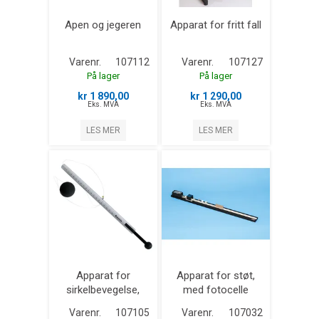
Apen og jegeren
Apparat for fritt fall
Varenr.
107112
Varenr.
107127
På lager
På lager
kr 1 890,00
kr 1 290,00
Eks. MVA
Eks. MVA
LES MER
LES MER
Apparat for
Apparat for støt,
sirkelbevegelse,
med fotocelle
Lascells
Varenr.
107105
Varenr.
107032