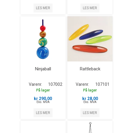
LES MER
LES MER
Ninjaball
Rattleback
Varenr.
107002
Varenr.
107101
På lager
På lager
kr 290,00
kr 28,00
Eks. MVA
Eks. MVA
LES MER
LES MER