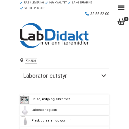
RASK LEVERING
HØY KVALITET
LANG ERFARING
VI HJELPER DEG!
32 88 52 00
0
HJEM
Laboratorieutstyr
Helse, miljø og sikkerhet
Laboratorieglass
Plast, porselen og gummi