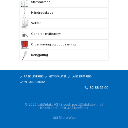
Stativmateriell
Håndredskaper
Vekter
Generelt måleutstyr
Organisering og oppbevaring
Rengjøring
RASK LEVERING
HØY KVALITET
LANG ERFARING
VI HJELPER DEG!
32 88 52 00
© 2026 LabDidakt AS | E-post: post@labdidakt.no |
Besøk LabDidakt AS i Danmark
Uni Micro Web