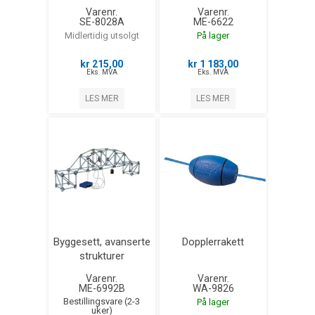
Varenr.
Varenr.
SE-8028A
ME-6622
Midlertidig utsolgt
På lager
kr 215,00
kr 1 183,00
Eks. MVA
Eks. MVA
LES MER
LES MER
Byggesett, avanserte
Dopplerrakett
strukturer
Varenr.
Varenr.
ME-6992B
WA-9826
Bestillingsvare (2-3
På lager
uker)