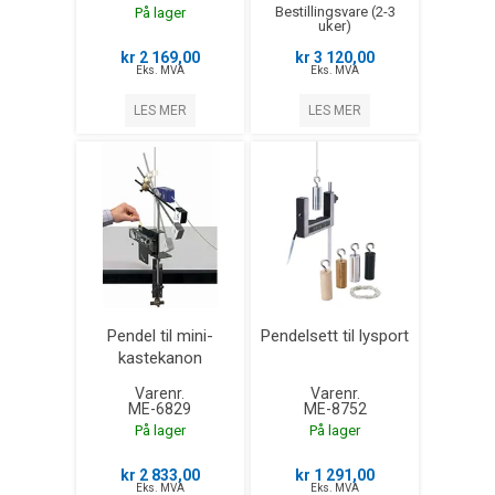
Bestillingsvare (2-3
På lager
uker)
kr 2 169,00
kr 3 120,00
Eks. MVA
Eks. MVA
LES MER
LES MER
Pendel til mini-
Pendelsett til lysport
kastekanon
Varenr.
Varenr.
ME-6829
ME-8752
På lager
På lager
kr 2 833,00
kr 1 291,00
Eks. MVA
Eks. MVA