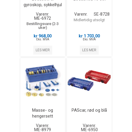
gyroskop, sykkelhjul
Varenr.
Varenr.
SE-8728
ME-6972
Midlertidig utsolgt
Bestillingsvare (2-3
uker)
kr 968,00
kr 1 703,00
Eks. MVA
Eks. MVA
LES MER
LES MER
Masse- og
PAScar, rød og blå
hengersett
Varenr.
Varenr.
ME-8979
ME-6950