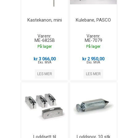
Kastekanon, mini
Kulebane, PASCO
Varenr.
Varenr.
ME-6825B
ME-7079
På lager
På lager
kr 3 066,00
kr 2 950,00
Eks. MVA
Eks. MVA
LES MER
LES MER
Loddsett til
Loddsnor, 10 stk