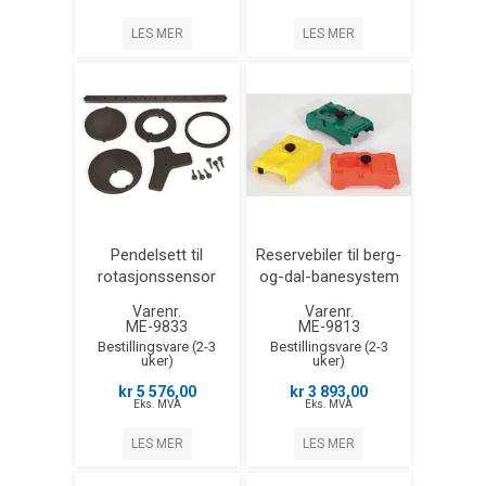
LES MER
LES MER
Pendelsett til
Reservebiler til berg-
rotasjonssensor
og-dal-banesystem
Varenr.
Varenr.
ME-9833
ME-9813
Bestillingsvare (2-3
Bestillingsvare (2-3
uker)
uker)
kr 5 576,00
kr 3 893,00
Eks. MVA
Eks. MVA
LES MER
LES MER