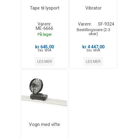
Tape til lysport
Vibrator
Varenr.
Varenr.
SF-9324
ME-6666
Bestillingsvare (2-3
uker)
På lager
kr 645,00
kr 4 447,00
Eks. MVA
Eks. MVA
LES MER
LES MER
Vogn med vifte