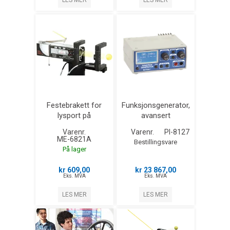
LES MER
LES MER
Festebrakett for
Funksjonsgenerator,
lysport på
avansert
kastekanon
Varenr.
Varenr.
PI-8127
ME-6821A
Bestillingsvare
På lager
kr 609,00
kr 23 867,00
Eks. MVA
Eks. MVA
LES MER
LES MER