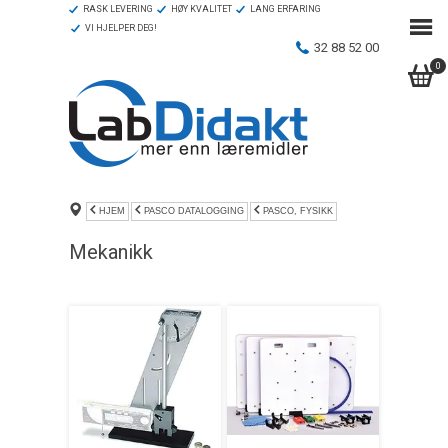
RASK LEVERING
HØY KVALITET
LANG ERFARING
VI HJELPER DEG!
32 88 52 00
0
HJEM
PASCO DATALOGGING
PASCO, FYSIKK
Mekanikk