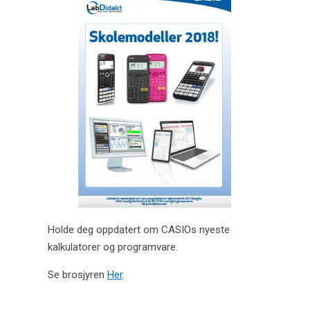
CASIOs skolemodeller 2018
Handle med kredittkort
Her finner du oss nå !
CASIO CG0 brosjyre
CASIO Skoleguide
Kjemiforsøk med norske veiledninger
Holde deg oppdatert om CASIOs nyeste
kalkulatorer og programvare.
Se brosjyren
Her
.