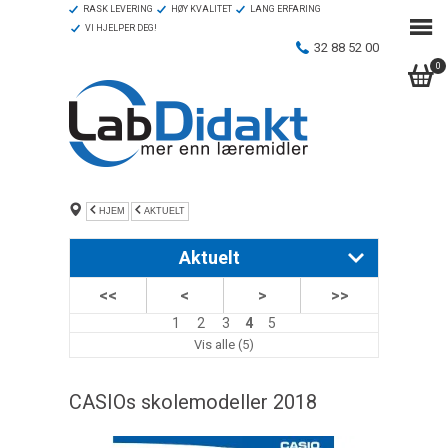
RASK LEVERING
HØY KVALITET
LANG ERFARING
VI HJELPER DEG!
32 88 52 00
0
HJEM
AKTUELT
Aktuelt
<<
<
>
>>
PASCOs trådløse sensorer
1
2
3
4
5
PASCOs programvarer for datalogging
Vis alle (5)
Edison – den ideelle undervisningsrobot.
CASIOs skolemodeller 2018
Varmebestandig labglass