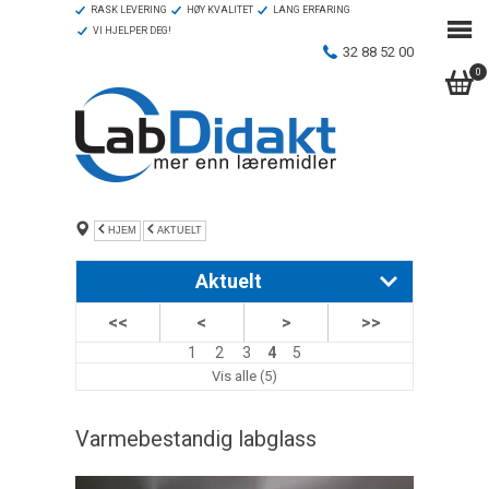
RASK LEVERING
HØY KVALITET
LANG ERFARING
VI HJELPER DEG!
32 88 52 00
0
HJEM
AKTUELT
Aktuelt
<<
<
>
>>
PASCOs trådløse sensorer
1
2
3
4
5
PASCOs programvarer for datalogging
Vis alle (5)
Edison – den ideelle undervisningsrobot.
Varmebestandig labglass
Varmebestandig labglass