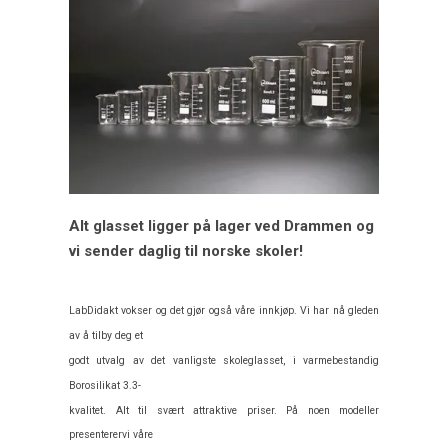
CASIOs skolemodeller 2018
Handle med kredittkort
Her finner du oss nå !
CASIO CG0 brosjyre
CASIO Skoleguide
Kjemiforsøk med norske veiledninger
Alt glasset ligger på lager ved Drammen og
vi sender daglig til norske skoler!
LabDidakt vokser og det gjør også våre innkjøp. Vi har nå gleden
av å tilby deg et
godt utvalg av det vanligste skoleglasset, i varmebestandig
Borosilikat 3.3-
kvalitet. Alt til svært attraktive priser. På noen modeller
presenterervi våre