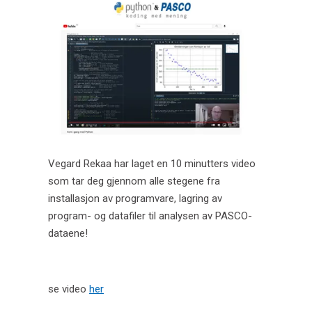
CO2-konsentrasjon i atmosfæren og global
oppvarming.
PASCO trådløst, kompatibelt med skolens
programvarer
En iskald solskinnshistorie
Den moderne dataloggeren!
Fotosyntese – 4 tips til et godt resultat!
Vegard Rekaa har laget en 10 minutters video
som tar deg gjennom alle stegene fra
Video - kom i gang med Python!
installasjon av programvare, lagring av
Julekampanjen 2021
program- og datafiler til analysen av PASCO-
dataene!
Python og Pasco
Brosjyre PASCO & Python
se video
her
Koding som nytt verktøy i Realfagene