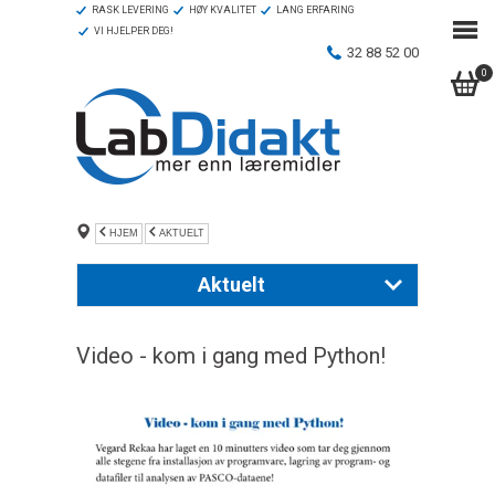
RASK LEVERING
HØY KVALITET
LANG ERFARING
VI HJELPER DEG!
32 88 52 00
0
HJEM
AKTUELT
Aktuelt
Ny naturfagkatalog 2026
Video - kom i gang med Python!
PASCO heftet 2025
Kjemisett
Inspirasjonshefte