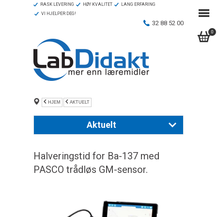
RASK LEVERING
HØY KVALITET
LANG ERFARING
VI HJELPER DEG!
32 88 52 00
0
HJEM
AKTUELT
Aktuelt
Ny naturfagkatalog 2026
Halveringstid for Ba-137 med
PASCO heftet 2025
PASCO trådløs GM-sensor.
Kjemisett
Inspirasjonshefte