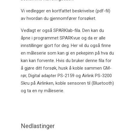
Nytt norsk dokument til støtte for bruk av PS-2600
Vi vedlegger en kortfattet beskrivelse (pdf-fil)
PASCO Spektrometer.
av hvordan du gjennomfører forsøket.
PASCOs sensorer
Vedlagt er også SPARKlab-fila. Den kan du
Delt Sesjon (Shared Session) i SparkVue.
åpne i programmet SPARKvue og da er alle
innstillinger gjort for deg. Her vil du også finne
//code.Node
en måleserie som kan gi en pekepinn på hva du
Ny katalog – det beste av PASCOs trådløse
kan kan forvente. Hvis du bruker denne fila for
sensorer med tilleggsutstyr.
å gjøre ditt forsøk, husk å koble sammen GM-
rør, Digital adapter PS-2159 og Airlink PS-3200
PASCOs trådløse sensorer
Skru på Airlinken, koble sensoren til (Bluetooth)
og ta en ny måleserie.
Lær naturfag gjennom koding, se kort video!
Webinar – Koding med PASCO-sensorer og gratis
norsk app
Lær koding med PASCO!
Nedlastinger
Koding med mobiltelefon