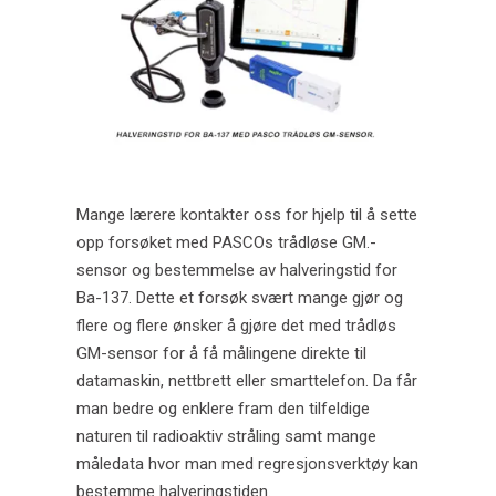
CO2-konsentrasjon i atmosfæren og global
oppvarming.
PASCO trådløst, kompatibelt med skolens
programvarer
En iskald solskinnshistorie
Den moderne dataloggeren!
Mange lærere kontakter oss for hjelp til å sette
Fotosyntese – 4 tips til et godt resultat!
opp forsøket med PASCOs trådløse GM.-
sensor og bestemmelse av halveringstid for
Video - kom i gang med Python!
Ba-137. Dette et forsøk svært mange gjør og
flere og flere ønsker å gjøre det med trådløs
Julekampanjen 2021
GM-sensor for å få målingene direkte til
Python og Pasco
datamaskin, nettbrett eller smarttelefon. Da får
man bedre og enklere fram den tilfeldige
Brosjyre PASCO & Python
naturen til radioaktiv stråling samt mange
måledata hvor man med regresjonsverktøy kan
Koding som nytt verktøy i Realfagene
bestemme halveringstiden.