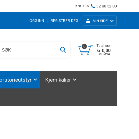
32 88 52 00
RING OSS:
LOGG INN
REGISTRER DEG
MIN SIDE
Total sum:
0
kr 0,00
Eks. MVA
oratorieutstyr
Kjemikalier