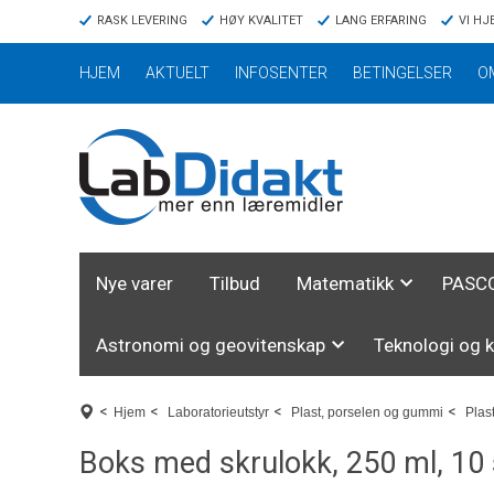
RASK LEVERING
HØY KVALITET
LANG ERFARING
VI HJ
HJEM
AKTUELT
INFOSENTER
BETINGELSER
O
Nye varer
Tilbud
Matematikk
PASCO
Astronomi og geovitenskap
Teknologi og 
<
<
<
<
Hjem
Laboratorieutstyr
Plast, porselen og gummi
Plas
Boks med skrulokk, 250 ml, 10 