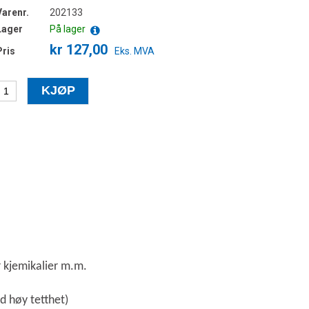
Varenr.
202133
Lager
På lager
kr 127,00
Pris
Eks. MVA
r kjemikalier m.m.
d høy tetthet)