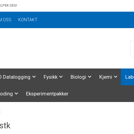
ELPER DEG!
M OSS
KONTAKT
 Datalogging
Fysikk
Biologi
Kjemi
Lab
koding
Eksperimentpakker
t
stk