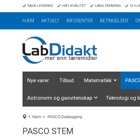
RASK LEVERING
HØY KVALITET
LANG ERFARING
VI HJ
HJEM
AKTUELT
INFOSENTER
BETINGELSER
O
Nye varer
Tilbud
Matematikk
PASCO
Astronomi og geovitenskap
Teknologi og 
<
<
Hjem
PASCO Datalogging
PASCO STEM