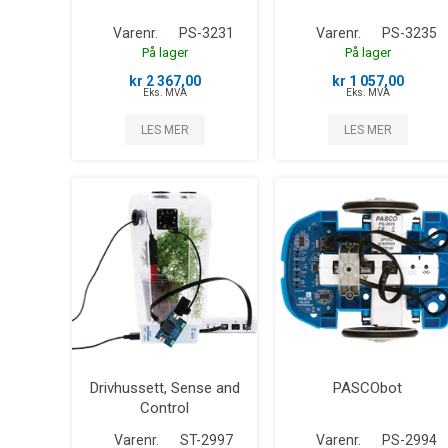
Varenr.
PS-3231
Varenr.
PS-3235
På lager
På lager
kr 2 367,00
kr 1 057,00
Eks. MVA
Eks. MVA
LES MER
LES MER
Drivhussett, Sense and
PASCObot
Control
Varenr.
ST-2997
Varenr.
PS-2994