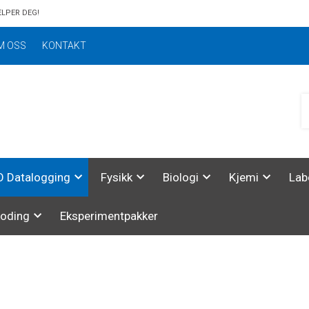
ELPER DEG!
M OSS
KONTAKT
 Datalogging
Fysikk
Biologi
Kjemi
Lab
koding
Eksperimentpakker