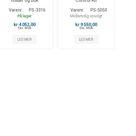
holder og bok
Control Kit
Varenr.
PS-3316
Varenr.
PS-5050
På lager
Midlertidig utsolgt
kr 4 052,00
kr 9 550,00
Eks. MVA
Eks. MVA
LES MER
LES MER