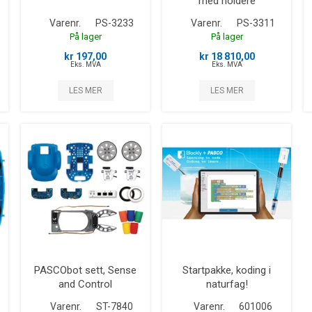
med holdere
Varenr.
PS-3233
Varenr.
PS-3311
På lager
På lager
kr 197,00
kr 18 810,00
Eks. MVA
Eks. MVA
LES MER
LES MER
PASCObot sett, Sense
Startpakke, koding i
and Control
naturfag!
Varenr.
ST-7840
Varenr.
601006