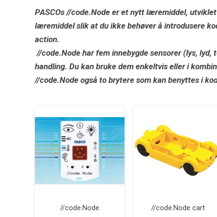
PASCOs //code.Node er et nytt læremiddel, utviklet 
læremiddel slik at du ikke behøver å introdusere 
action.
//code.Node har fem innebygde sensorer (lys, lyd, t
handling. Du kan bruke dem enkeltvis eller i kombi
//code.Node også to brytere som kan benyttes i ko
//code.Node
//code.Node cart