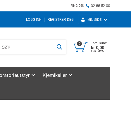
32 88 52 00
RING OSS:
LOGG INN
REGISTRER DEG
MIN SIDE
Total sum:
0
kr 0,00
Eks. MVA
oratorieutstyr
Kjemikalier