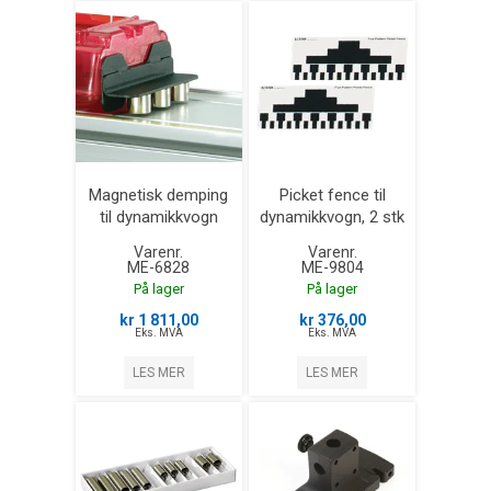
Magnetisk demping
Picket fence til
til dynamikkvogn
dynamikkvogn, 2 stk
Varenr.
Varenr.
ME-6828
ME-9804
På lager
På lager
kr 1 811,00
kr 376,00
Eks. MVA
Eks. MVA
LES MER
LES MER