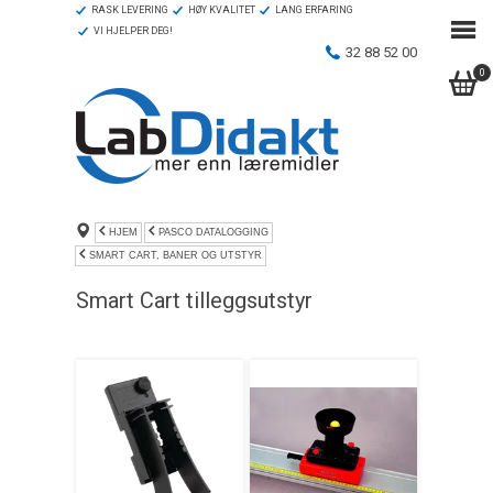
RASK LEVERING
HØY KVALITET
LANG ERFARING
VI HJELPER DEG!
32 88 52 00
0
HJEM
PASCO DATALOGGING
SMART CART, BANER OG UTSTYR
Smart Cart tilleggsutstyr