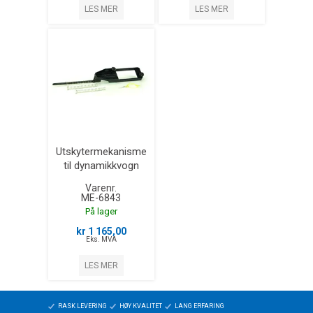
LES MER
LES MER
Utskytermekanisme
til dynamikkvogn
Varenr.
ME-6843
På lager
kr 1 165,00
Eks. MVA
LES MER
RASK LEVERING
HØY KVALITET
LANG ERFARING