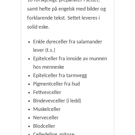
10 forskjellige preparater i settet,
samt hefte på engelsk med bilder og
forklarende tekst. Settet leveres i
solid eske.
Enkle dyreceller fra salamander
lever (t.s.)
Epitelceller fra innside av munnen
hos menneske
Epitelceller fra tarmvegg
Pigmentceller fra hud
Fettvevceller
Bindevevceller (i ledd)
Muskelceller
Nerveceller
Blodceller
Celledeling, mitose