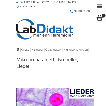
RASK LEVERING
HØY KVALITET
LANG ERFARING
VI HJELPER DEG!
32 88 52 00
0
HJEM
BIOLOGI
MIKROSKOPI
MIKROPREPARATER
Mikropreparatsett, dyreceller,
Lieder