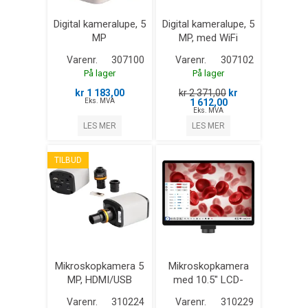
Digital kameralupe, 5
Digital kameralupe, 5
MP
MP, med WiFi
Varenr.
307100
Varenr.
307102
På lager
På lager
kr 1 183,00
kr 2 371,00
kr
Eks. MVA
1 612,00
Eks. MVA
LES MER
LES MER
TILBUD
Mikroskopkamera 5
Mikroskopkamera
MP, HDMI/USB
med 10.5" LCD-
skjerm
Varenr.
310224
Varenr.
310229