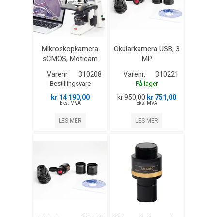
Mikroskopkamera
Okularkamera USB, 3
sCMOS, Moticam
MP
S12
Varenr.
310208
Varenr.
310221
Bestillingsvare
På lager
kr 14 190,00
kr 950,00
kr 751,00
Eks. MVA
Eks. MVA
LES MER
LES MER