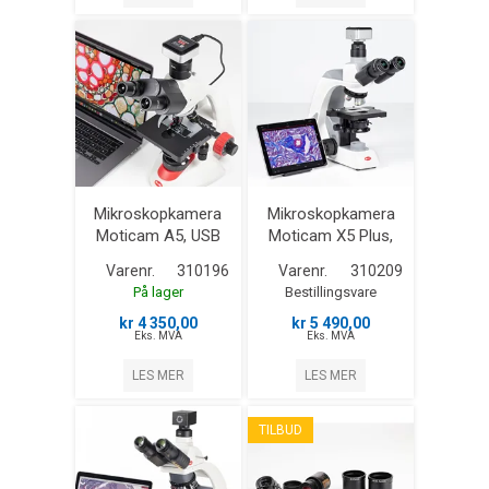
Mikroskopkamera
Mikroskopkamera
Moticam A5, USB
Moticam X5 Plus,
med WiFi
Varenr.
310196
Varenr.
310209
På lager
Bestillingsvare
kr 4 350,00
kr 5 490,00
Eks. MVA
Eks. MVA
LES MER
LES MER
TILBUD