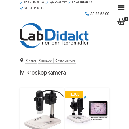
RASK LEVERING
HØY KVALITET
LANG ERFARING
VI HJELPER DEG!
32 88 52 00
0
HJEM
BIOLOGI
MIKROSKOPI
Mikroskopkamera
TILBUD