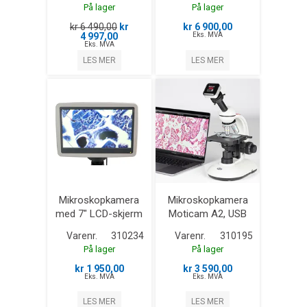
På lager
På lager
kr 6 490,00
kr
kr 6 900,00
4 997,00
Eks. MVA
Eks. MVA
LES MER
LES MER
Mikroskopkamera
Mikroskopkamera
med 7" LCD-skjerm
Moticam A2, USB
Varenr.
310234
Varenr.
310195
På lager
På lager
kr 1 950,00
kr 3 590,00
Eks. MVA
Eks. MVA
LES MER
LES MER