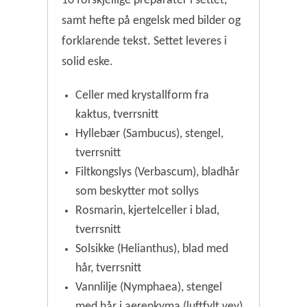
10 forskjellige preparater i settet,
samt hefte på engelsk med bilder og
forklarende tekst. Settet leveres i
solid eske.
Celler med krystallform fra
kaktus, tverrsnitt
Hyllebær (Sambucus), stengel,
tverrsnitt
Filtkongslys (Verbascum), bladhår
som beskytter mot sollys
Rosmarin, kjertelceller i blad,
tverrsnitt
Solsikke (Helianthus), blad med
hår, tverrsnitt
Vannlilje (Nymphaea), stengel
med hår i aerenkyma (luftfylt vev),