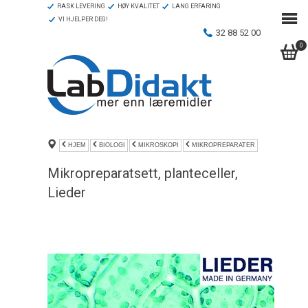
RASK LEVERING
HØY KVALITET
LANG ERFARING
VI HJELPER DEG!
32 88 52 00
0
HJEM
BIOLOGI
MIKROSKOPI
MIKROPREPARATER
Mikropreparatsett, planteceller,
Lieder