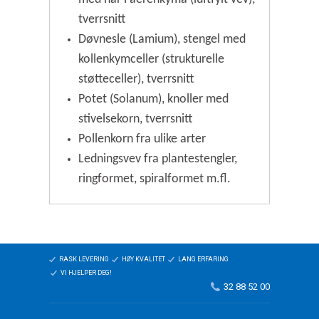
tverrsnitt
Døvnesle (Lamium), stengel med
kollenkymceller (strukturelle
støtteceller), tverrsnitt
Potet (Solanum), knoller med
stivelsekorn, tverrsnitt
Pollenkorn fra ulike arter
Ledningsvev fra plantestengler,
ringformet, spiralformet m.fl.
RASK LEVERING
HØY KVALITET
LANG ERFARING
VI HJELPER DEG!
32 88 52 00