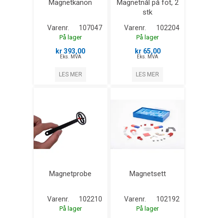
Magnetkanon
Magnetnål på fot, 2
stk
Varenr.
107047
Varenr.
102204
På lager
På lager
kr 393,00
kr 65,00
Eks. MVA
Eks. MVA
LES MER
LES MER
Magnetprobe
Magnetsett
Varenr.
102210
Varenr.
102192
På lager
På lager