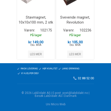
Stavmagnet,
Svevende magnet,
10x10x100 mm, 2 stk
Revolution
Varenr.
102175
Varenr.
102236
På lager
På lager
kr 149,00
kr 105,00
Eks. MVA
Eks. MVA
LES MER
LES MER
RASK LEVERING
HØY KVALITET
LANG ERFARING
VI HJELPER DEG!
32 88 52 00
© 2026 LabDidakt AS | E-post: post@labdidakt.no |
Besøk LabDidakt AS i Danmark
Uni Micro Web