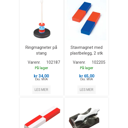
Ringmagneter på
Stavmagnet med
stang
plastbelegg, 2 stk
Varenr.
102187
Varenr.
102205
På lager
På lager
kr 34,00
kr 65,00
Eks. MVA
Eks. MVA
LES MER
LES MER