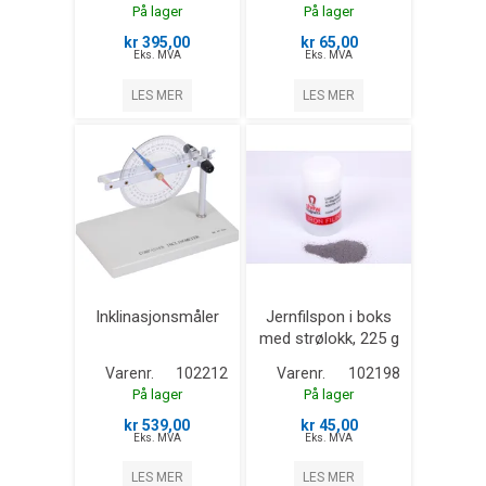
På lager
På lager
kr 395,00
kr 65,00
Eks. MVA
Eks. MVA
LES MER
LES MER
Inklinasjonsmåler
Jernfilspon i boks
med strølokk, 225 g
Varenr.
102212
Varenr.
102198
På lager
På lager
kr 539,00
kr 45,00
Eks. MVA
Eks. MVA
LES MER
LES MER