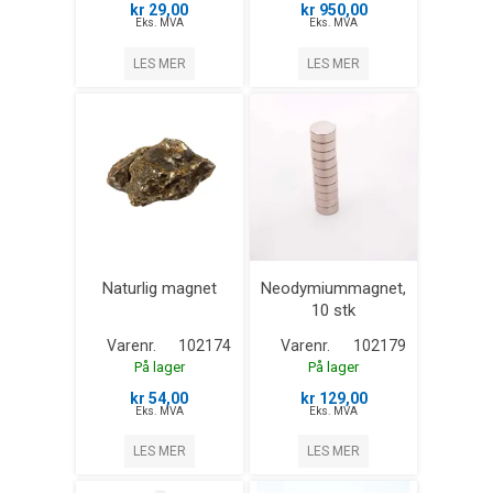
kr 29,00
kr 950,00
Eks. MVA
Eks. MVA
LES MER
LES MER
Naturlig magnet
Neodymiummagnet,
10 stk
Varenr.
102174
Varenr.
102179
På lager
På lager
kr 54,00
kr 129,00
Eks. MVA
Eks. MVA
LES MER
LES MER