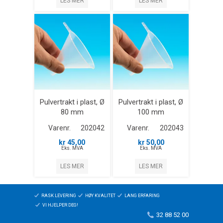
LES MER
LES MER
Pulvertrakt i plast, Ø
Pulvertrakt i plast, Ø
80 mm
100 mm
Varenr.
202042
Varenr.
202043
kr 45,00
kr 50,00
Eks. MVA
Eks. MVA
LES MER
LES MER
RASK LEVERING
HØY KVALITET
LANG ERFARING
VI HJELPER DEG!
32 88 52 00