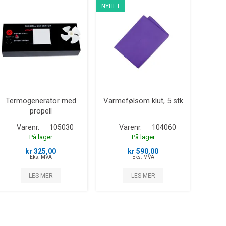
NYHET
Termogenerator med
Varmefølsom klut, 5 stk
propell
Varenr.
105030
Varenr.
104060
På lager
På lager
kr 325,00
kr 590,00
Eks. MVA
Eks. MVA
LES MER
LES MER