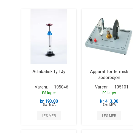
Adiabatisk fyrtøy
Apparat for termisk
absorbsjon
Varenr.
105046
Varenr.
105101
På lager
På lager
kr 193,00
kr 413,00
Eks. MVA
Eks. MVA
LES MER
LES MER