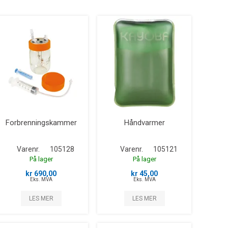
Forbrenningskammer
Håndvarmer
Varenr.
105128
Varenr.
105121
På lager
På lager
kr 690,00
kr 45,00
Eks. MVA
Eks. MVA
LES MER
LES MER