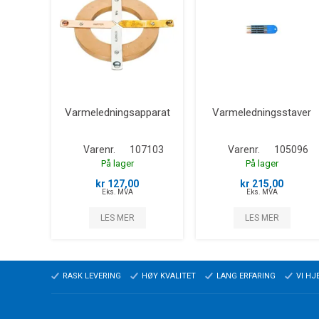
Varmeledningsapparat
Varmeledningsstaver
Varenr.
107103
Varenr.
105096
På lager
På lager
kr 127,00
kr 215,00
Eks. MVA
Eks. MVA
LES MER
LES MER
RASK LEVERING
HØY KVALITET
LANG ERFARING
VI HJ