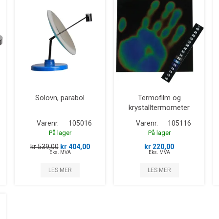
Solovn, parabol
Termofilm og
krystalltermometer
Varenr.
105016
Varenr.
105116
På lager
På lager
kr 539,00
kr 404,00
kr 220,00
Eks. MVA
Eks. MVA
LES MER
LES MER