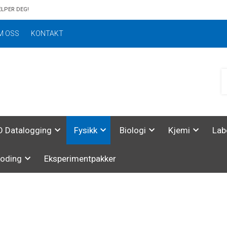
ELPER DEG!
M OSS
KONTAKT
 Datalogging
Fysikk
Biologi
Kjemi
Lab
koding
Eksperimentpakker