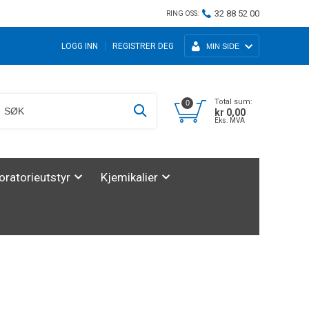
32 88 52 00
RING OSS:
LOGG INN
REGISTRER DEG
MIN SIDE
Total sum:
0
kr 0,00
Eks. MVA
oratorieutstyr
Kjemikalier