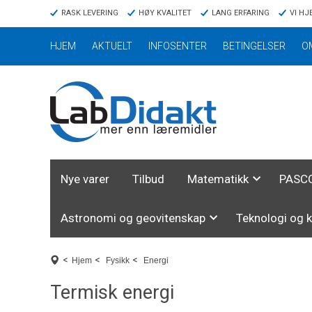
RASK LEVERING
HØY KVALITET
LANG ERFARING
VI HJ
HJEM
AKTUELT
INFOSENTER
BETINGELSER
O
Nye varer
Tilbud
Matematikk
PASCO
Astronomi og geovitenskap
Teknologi og 
<
<
<
Hjem
Fysikk
Energi
Termisk energi