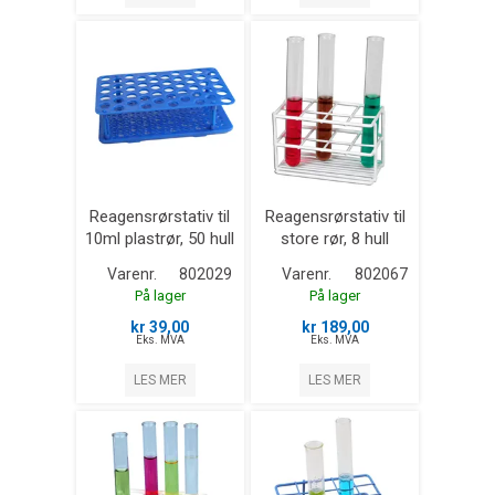
Reagensrørstativ til
Reagensrørstativ til
10ml plastrør, 50 hull
store rør, 8 hull
Varenr.
802029
Varenr.
802067
På lager
På lager
kr 39,00
kr 189,00
Eks. MVA
Eks. MVA
LES MER
LES MER