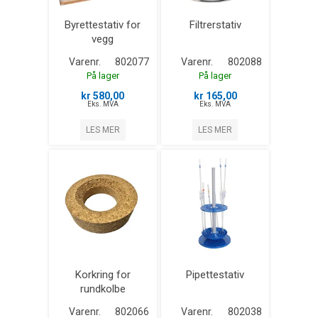
Byrettestativ for
Filtrerstativ
vegg
Varenr.
802077
Varenr.
802088
På lager
På lager
kr 580,00
kr 165,00
Eks. MVA
Eks. MVA
LES MER
LES MER
Korkring for
Pipettestativ
rundkolbe
Varenr.
802066
Varenr.
802038