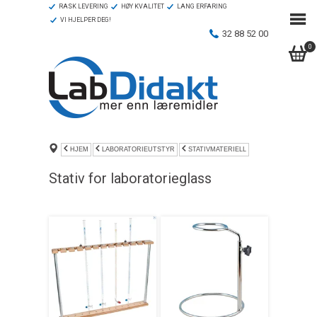
RASK LEVERING
HØY KVALITET
LANG ERFARING
VI HJELPER DEG!
32 88 52 00
0
HJEM
LABORATORIEUTSTYR
STATIVMATERIELL
Stativ for laboratorieglass