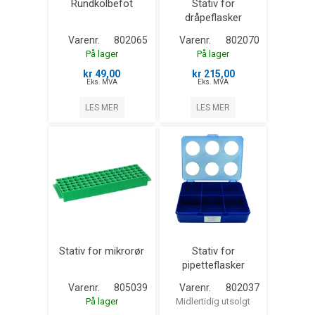
Rundkolbefot
Stativ for
dråpeflasker
Varenr.
802065
Varenr.
802070
På lager
På lager
kr 49,00
kr 215,00
Eks. MVA
Eks. MVA
LES MER
LES MER
Stativ for mikrorør
Stativ for
pipetteflasker
Varenr.
805039
Varenr.
802037
På lager
Midlertidig utsolgt