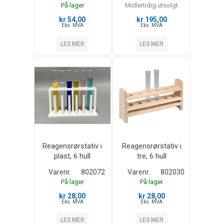
På lager
Midlertidig utsolgt
kr 54,00
kr 195,00
Eks. MVA
Eks. MVA
LES MER
LES MER
Reagensrørstativ i
Reagensrørstativ i
plast, 6 hull
tre, 6 hull
Varenr.
802072
Varenr.
802030
På lager
På lager
kr 28,00
kr 28,00
Eks. MVA
Eks. MVA
LES MER
LES MER