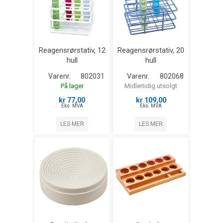
Reagensrørstativ, 12
Reagensrørstativ, 20
hull
hull
Varenr.
802031
Varenr.
802068
På lager
Midlertidig utsolgt
kr 77,00
kr 109,00
Eks. MVA
Eks. MVA
LES MER
LES MER