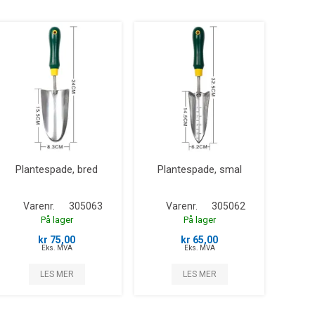
Plantespade, bred
Plantespade, smal
Varenr.
305063
Varenr.
305062
På lager
På lager
kr 75,00
kr 65,00
Eks. MVA
Eks. MVA
LES MER
LES MER