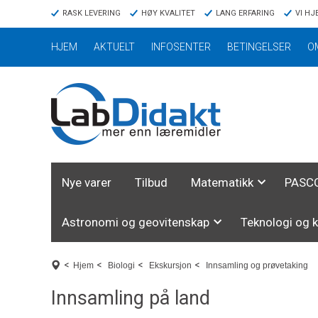
RASK LEVERING
HØY KVALITET
LANG ERFARING
VI HJ
HJEM
AKTUELT
INFOSENTER
BETINGELSER
O
Nye varer
Tilbud
Matematikk
PASCO
Astronomi og geovitenskap
Teknologi og 
<
<
<
<
Hjem
Biologi
Ekskursjon
Innsamling og prøvetaking
Innsamling på land