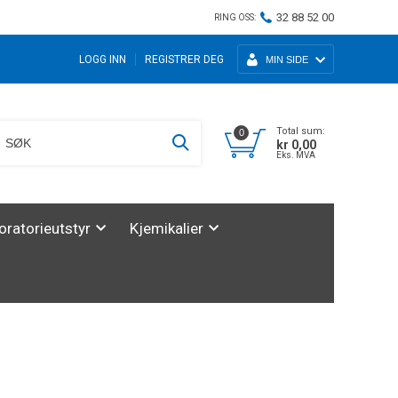
32 88 52 00
RING OSS:
LOGG INN
REGISTRER DEG
MIN SIDE
Total sum:
0
kr 0,00
Eks. MVA
oratorieutstyr
Kjemikalier