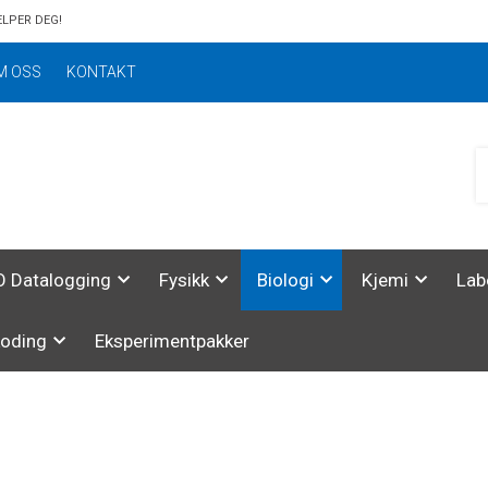
ELPER DEG!
M OSS
KONTAKT
 Datalogging
Fysikk
Biologi
Kjemi
Lab
koding
Eksperimentpakker