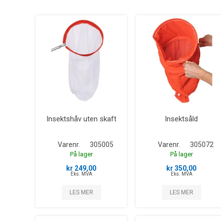
Insektshåv uten skaft
Insektsåld
Varenr.
305005
Varenr.
305072
På lager
På lager
kr 249,00
kr 350,00
Eks. MVA
Eks. MVA
LES MER
LES MER