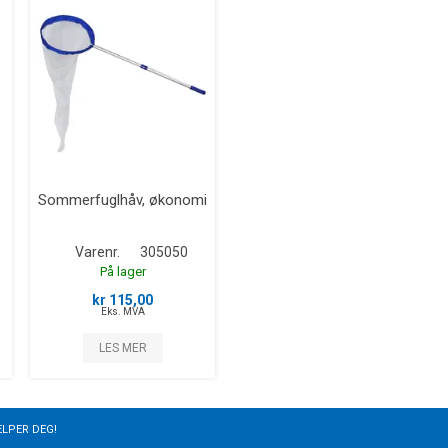
Sommerfuglhåv, økonomi
Varenr.
305050
På lager
kr 115,00
Eks. MVA
LES MER
ELPER DEG!