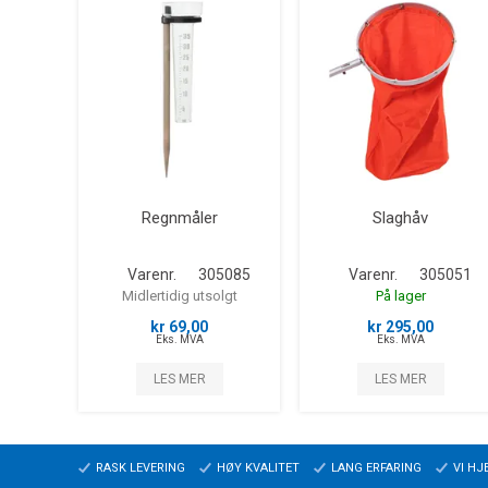
Regnmåler
Slaghåv
Varenr.
305085
Varenr.
305051
Midlertidig utsolgt
På lager
kr 69,00
kr 295,00
Eks. MVA
Eks. MVA
LES MER
LES MER
RASK LEVERING
HØY KVALITET
LANG ERFARING
VI HJ