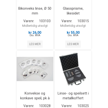
Bikonveks linse, Ø 50
Glassprisme,
mm
likesidet
Varenr.
103103
Varenr.
103015
Midlertidig utsolgt
Midlertidig utsolgt
kr 26,00
kr 55,00
Eks. MVA
Eks. MVA
LES MER
LES MER
Konvekse og
Linse- og speilsett i
konkave speil, pk à
metallkoffert
10 stk
Varenr.
103028
Varenr.
103025