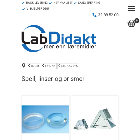
RASK LEVERING
HØY KVALITET
LANG ERFARING
VI HJELPER DEG!
32 88 52 00
0
HJEM
FYSIKK
LYD OG LYS
Speil, linser og prismer