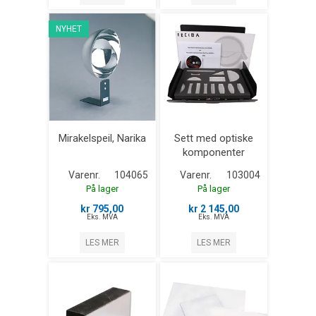
NYHET
Mirakelspeil, Narika
Sett med optiske
komponenter
Varenr.
104065
Varenr.
103004
På lager
På lager
kr 795,00
kr 2 145,00
Eks. MVA
Eks. MVA
LES MER
LES MER