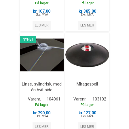
På lager
På lager
kr 107,00
kr 385,00
Eks. MVA
Eks. MVA
LES MER
LES MER
NYHET
Linse, sylindrisk, med
Miragespeil
én hvit side
Varenr.
104061
Varenr.
103102
På lager
På lager
kr 790,00
kr 127,00
Eks. MVA
Eks. MVA
LES MER
LES MER