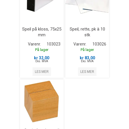
Speil på kloss, 75x25
Speil, rette, pk à 10
mm
stk
Varenr.
103023
Varenr.
103026
På lager
På lager
kr 32,00
kr 83,00
Eks. MVA
Eks. MVA
LES MER
LES MER