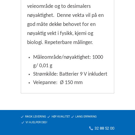
veieområde og to desimalers
nøyaktighet.
Denne vekta vil på en
god måte dekke behovet for en
nøyaktig vekt i fysikk, kjemi og
biologi. Repeterbare målinger.
Måleområde/nøyaktighet: 1000
g/ 0,01 g
Strømkilde: Batterier 9 V inkludert
Veiepanne:
Ø 150 mm
RASK LEVERING
HØY KVALITET
LANG ERFARING
VI HJELPER DEG!
32 88 52 00