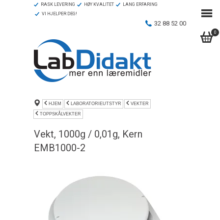
RASK LEVERING
HØY KVALITET
LANG ERFARING
VI HJELPER DEG!
32 88 52 00
0
HJEM
LABORATORIEUTSTYR
VEKTER
TOPPSKÅLVEKTER
Vekt, 1000g / 0,01g, Kern
EMB1000-2