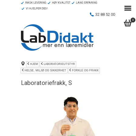
RASK LEVERING
HØY KVALITET
LANG ERFARING
VI HJELPER DEG!
32 88 52 00
0
HJEM
LABORATORIEUTSTYR
HELSE, MILJØ OG SIKKERHET
FORKLE OG FRAKK
Laboratoriefrakk, S