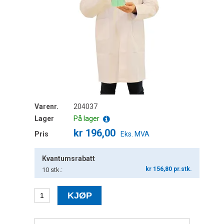
Varenr.
204037
Lager
På lager
kr 196,00
Pris
Eks. MVA
Kvantumsrabatt
kr 156,80 pr.stk.
10
stk.: