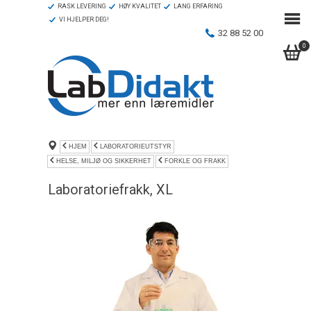
RASK LEVERING
HØY KVALITET
LANG ERFARING
VI HJELPER DEG!
32 88 52 00
0
HJEM
LABORATORIEUTSTYR
HELSE, MILJØ OG SIKKERHET
FORKLE OG FRAKK
Laboratoriefrakk, XL