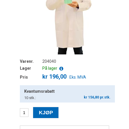
Varenr.
204040
Lager
På lager
kr 196,00
Pris
Eks. MVA
Kvantumsrabatt
kr 156,80 pr.stk.
10
stk.: