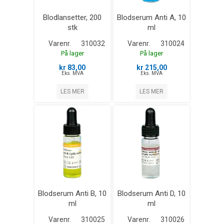
Blodlansetter, 200
Blodserum Anti A, 10
stk
ml
Varenr.
310032
Varenr.
310024
På lager
På lager
kr 83,00
kr 215,00
Eks. MVA
Eks. MVA
LES MER
LES MER
Blodserum Anti B, 10
Blodserum Anti D, 10
ml
ml
Varenr.
310025
Varenr.
310026