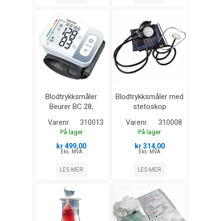
Blodtrykksmåler
Blodtrykksmåler med
Beurer BC 28,
stetoskop
håndledd
Varenr.
310013
Varenr.
310008
På lager
På lager
kr 499,00
kr 314,00
Eks. MVA
Eks. MVA
LES MER
LES MER