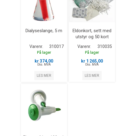
Dialyseslange, 5 m
Eldonkort, sett med
utstyr og 50 kort
Varenr.
310017
Varenr.
310035
På lager
På lager
kr 374,00
kr 1 265,00
Eks. MVA
Eks. MVA
LES MER
LES MER