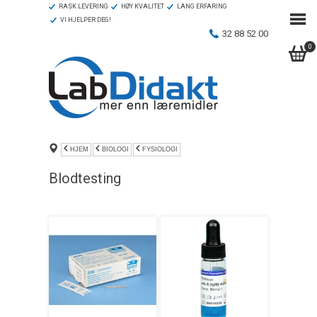
RASK LEVERING
HØY KVALITET
LANG ERFARING
VI HJELPER DEG!
32 88 52 00
0
HJEM
BIOLOGI
FYSIOLOGI
Blodtesting