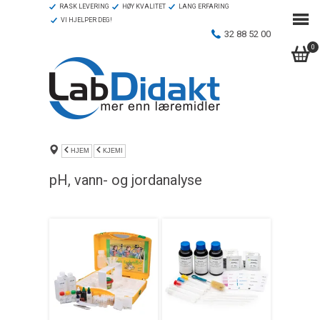
RASK LEVERING
HØY KVALITET
LANG ERFARING
VI HJELPER DEG!
32 88 52 00
0
HJEM
KJEMI
pH, vann- og jordanalyse