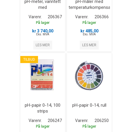
pH-meter, vanntett
pH-måler med
med
temperaturkompensasjon
ORP/temperatur
Varenr.
206367
Varenr.
206366
På lager
På lager
kr 3 740,00
kr 485,00
Eks. MVA
Eks. MVA
LES MER
LES MER
TILBUD
pH-papir 0-14, 100
pH-papir 0-14, rull
strips
Varenr.
206247
Varenr.
206250
På lager
På lager