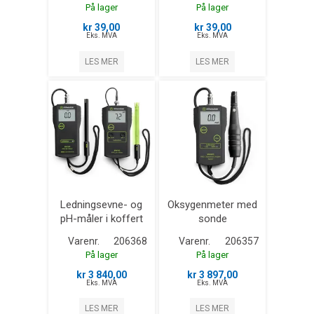
På lager
På lager
kr 39,00
kr 39,00
Eks. MVA
Eks. MVA
LES MER
LES MER
Ledningsevne- og
Oksygenmeter med
pH-måler i koffert
sonde
Varenr.
206368
Varenr.
206357
På lager
På lager
kr 3 840,00
kr 3 897,00
Eks. MVA
Eks. MVA
LES MER
LES MER