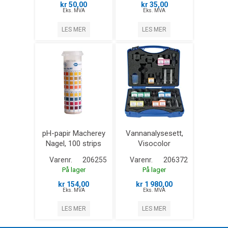
kr 50,00
kr 35,00
Eks. MVA
Eks. MVA
LES MER
LES MER
pH-papir Macherey
Vannanalysesett,
Nagel, 100 strips
Visocolor
Varenr.
206255
Varenr.
206372
På lager
På lager
kr 154,00
kr 1 980,00
Eks. MVA
Eks. MVA
LES MER
LES MER