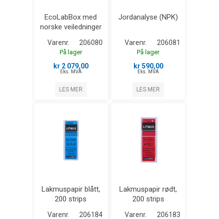
EcoLabBox med
Jordanalyse (NPK)
norske veiledninger
Varenr.
206080
Varenr.
206081
På lager
På lager
kr 2 079,00
kr 590,00
Eks. MVA
Eks. MVA
LES MER
LES MER
Lakmuspapir blått,
Lakmuspapir rødt,
200 strips
200 strips
Varenr.
206184
Varenr.
206183