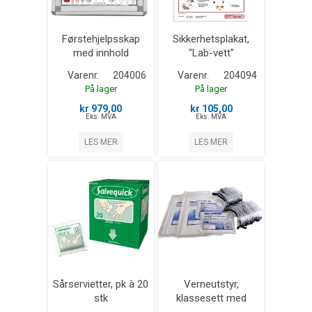
Førstehjelpsskap
Sikkerhetsplakat,
med innhold
"Lab-vett"
Varenr.
204006
Varenr.
204094
På lager
På lager
kr 979,00
kr 105,00
Eks. MVA
Eks. MVA
LES MER
LES MER
Sårservietter, pk à 20
Verneutstyr,
stk
klassesett med