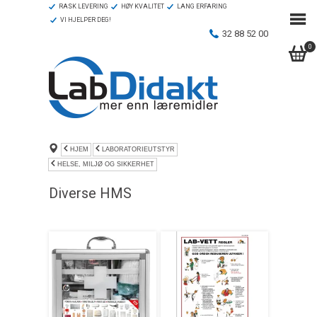
RASK LEVERING
HØY KVALITET
LANG ERFARING
VI HJELPER DEG!
32 88 52 00
0
HJEM
LABORATORIEUTSTYR
HELSE, MILJØ OG SIKKERHET
Diverse HMS