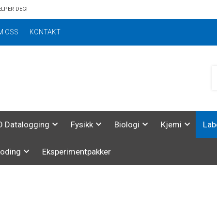
ELPER DEG!
M OSS
KONTAKT
 Datalogging
Fysikk
Biologi
Kjemi
Lab
koding
Eksperimentpakker