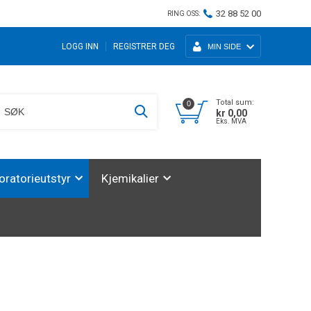
32 88 52 00
RING OSS:
LOGG INN
REGISTRER DEG
MIN SIDE
Total sum:
0
kr 0,00
Eks. MVA
oratorieutstyr
Kjemikalier