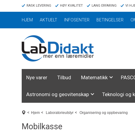
RASK LEVERING
HØY KVALITET
LANG ERFARING
VI HJ
HJEM
AKTUELT
INFOSENTER
BETINGELSER
O
Nye varer
Tilbud
Matematikk
PASCO
Astronomi og geovitenskap
Teknologi og 
<
<
<
Hjem
Laboratorieutstyr
Organisering og oppbevaring
Mobilkasse