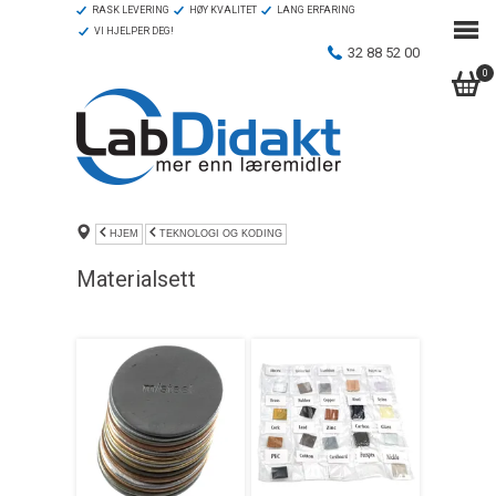
RASK LEVERING
HØY KVALITET
LANG ERFARING
VI HJELPER DEG!
32 88 52 00
0
HJEM
TEKNOLOGI OG KODING
Materialsett