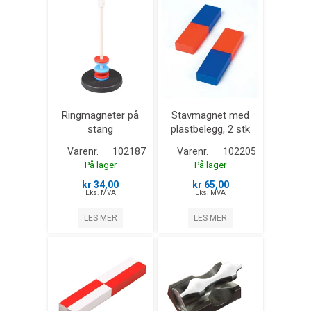
Ringmagneter på
Stavmagnet med
stang
plastbelegg, 2 stk
Varenr.
102187
Varenr.
102205
På lager
På lager
kr 34,00
kr 65,00
Eks. MVA
Eks. MVA
LES MER
LES MER