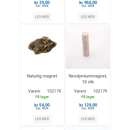
kr 29,00
kr 950,00
Eks. MVA
Eks. MVA
LES MER
LES MER
Naturlig magnet
Neodymiummagnet,
10 stk
Varenr.
102174
Varenr.
102179
På lager
På lager
kr 54,00
kr 129,00
Eks. MVA
Eks. MVA
LES MER
LES MER