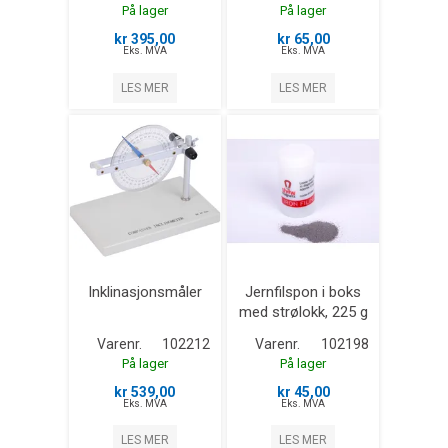
På lager
På lager
kr 395,00
kr 65,00
Eks. MVA
Eks. MVA
LES MER
LES MER
Inklinasjonsmåler
Jernfilspon i boks
med strølokk, 225 g
Varenr.
102212
Varenr.
102198
På lager
På lager
kr 539,00
kr 45,00
Eks. MVA
Eks. MVA
LES MER
LES MER