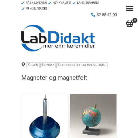
RASK LEVERING
HØY KVALITET
LANG ERFARING
VI HJELPER DEG!
32 88 52 00
0
HJEM
FYSIKK
ELEKTRISITET OG MAGNETISME
Magneter og magnetfelt