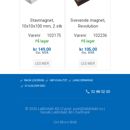
Stavmagnet,
Svevende magnet,
10x10x100 mm, 2 stk
Revolution
Varenr.
102175
Varenr.
102236
På lager
På lager
kr 149,00
kr 105,00
Eks. MVA
Eks. MVA
LES MER
LES MER
RASK LEVERING
HØY KVALITET
LANG ERFARING
VI HJELPER DEG!
32 88 52 00
© 2026 LabDidakt AS | E-post: post@labdidakt.no |
Besøk LabDidakt AS i Danmark
Uni Micro Web