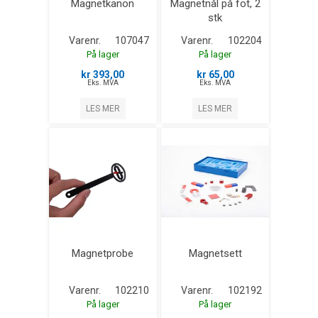
Magnetkanon
Magnetnål på fot, 2
stk
Varenr.
107047
Varenr.
102204
På lager
På lager
kr 393,00
kr 65,00
Eks. MVA
Eks. MVA
LES MER
LES MER
Magnetprobe
Magnetsett
Varenr.
102210
Varenr.
102192
På lager
På lager