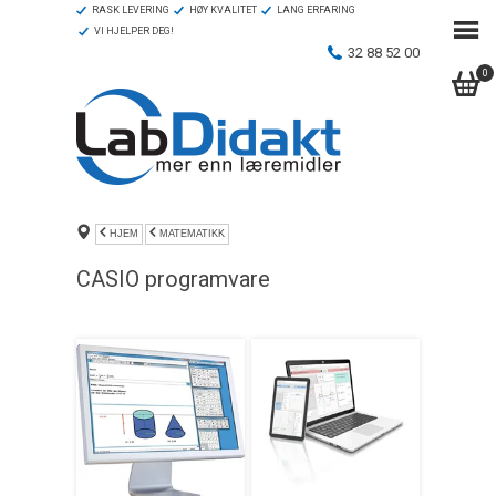
RASK LEVERING
HØY KVALITET
LANG ERFARING
VI HJELPER DEG!
32 88 52 00
0
HJEM
MATEMATIKK
CASIO programvare