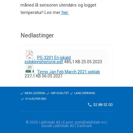
måned lå sensoren utendørs og logget
temperatur! Les mer
her.
Nedlastinger
PS-3201 En iskald
solskinnshistorie.pdf
485,1 KB
25.05.2023
Temp Jan Feb March 2021.spklab
237,1 KB
06.05.2021
RASK LEVERING
HØY KVALITET
LANG ERFARING
VI HJELPER DEG!
32 88 52 00
© 2026 LabDidakt AS | E-post: post@labdidakt.no |
Besøk LabDidakt AS i Danmark