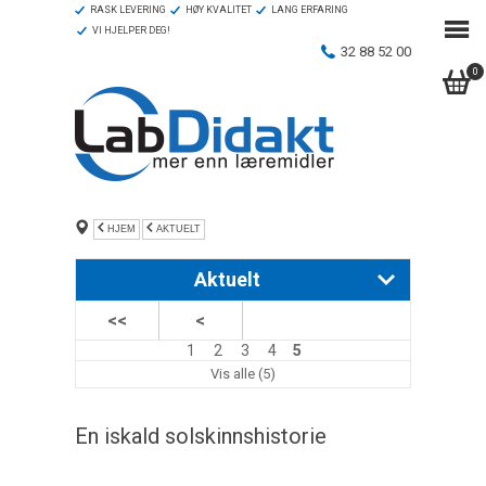
RASK LEVERING
HØY KVALITET
LANG ERFARING
VI HJELPER DEG!
32 88 52 00
0
HJEM
AKTUELT
Aktuelt
<<
<
Lærertilbud på CASIOs lommeregnere!
1
2
3
4
5
Vi søker Key Teacher for matematikk og fysikk
Vis alle (5)
En iskald solskinnshistorie