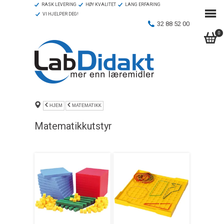
RASK LEVERING
HØY KVALITET
LANG ERFARING
VI HJELPER DEG!
32 88 52 00
0
HJEM
MATEMATIKK
Matematikkutstyr