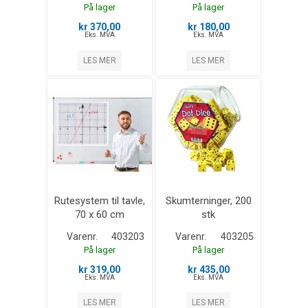
På lager
På lager
kr 370,00
kr 180,00
Eks. MVA
Eks. MVA
LES MER
LES MER
Rutesystem til tavle,
Skumterninger, 200
70 x 60 cm
stk
Varenr.
403203
Varenr.
403205
På lager
På lager
kr 319,00
kr 435,00
Eks. MVA
Eks. MVA
LES MER
LES MER