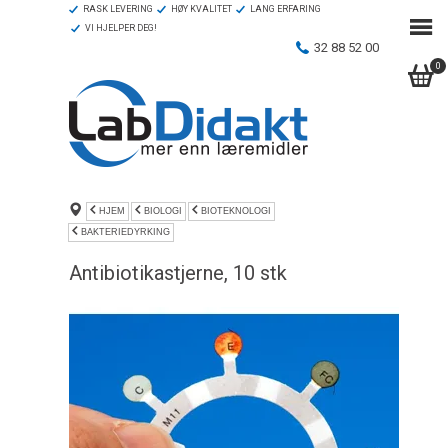
RASK LEVERING
HØY KVALITET
LANG ERFARING
VI HJELPER DEG!
32 88 52 00
0
HJEM
BIOLOGI
BIOTEKNOLOGI
BAKTERIEDYRKING
Antibiotikastjerne, 10 stk