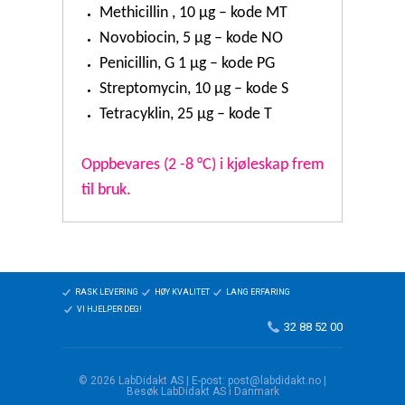
Methicillin , 10 µg – kode MT
Novobiocin, 5 µg – kode NO
Penicillin, G 1 µg – kode PG
Streptomycin, 10 µg – kode S
Tetracyklin, 25 µg – kode T
Oppbevares (2 -8 °C) i kjøleskap frem
til bruk.
RASK LEVERING
HØY KVALITET
LANG ERFARING
VI HJELPER DEG!
32 88 52 00
© 2026 LabDidakt AS | E-post: post@labdidakt.no |
Besøk LabDidakt AS i Danmark