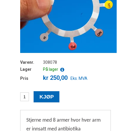
Varenr.
308078
Lager
På lager
kr 250,00
Pris
Eks. MVA
Stjerne med 8 armer hvor hver arm
er innsatt med antibiotika