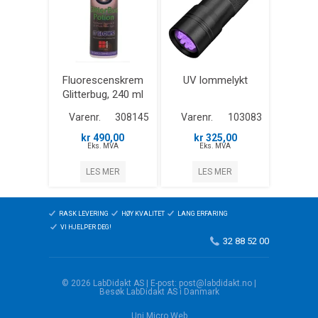
Fluorescenskrem
UV lommelykt
Glitterbug, 240 ml
Varenr.
308145
Varenr.
103083
kr 490,00
kr 325,00
Eks. MVA
Eks. MVA
LES MER
LES MER
RASK LEVERING
HØY KVALITET
LANG ERFARING
VI HJELPER DEG!
32 88 52 00
© 2026 LabDidakt AS | E-post: post@labdidakt.no |
Besøk LabDidakt AS i Danmark
Uni Micro Web