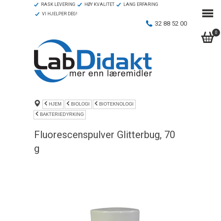
RASK LEVERING
HØY KVALITET
LANG ERFARING
VI HJELPER DEG!
32 88 52 00
0
HJEM
BIOLOGI
BIOTEKNOLOGI
BAKTERIEDYRKING
Fluorescenspulver Glitterbug, 70
g