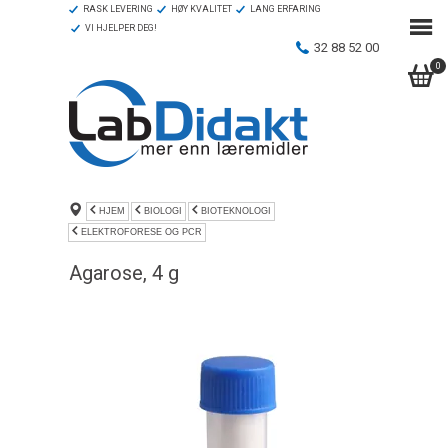
RASK LEVERING
HØY KVALITET
LANG ERFARING
VI HJELPER DEG!
32 88 52 00
0
HJEM
BIOLOGI
BIOTEKNOLOGI
ELEKTROFORESE OG PCR
Agarose, 4 g