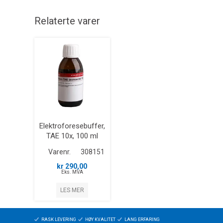
Relaterte varer
Elektroforesebuffer,
TAE 10x, 100 ml
Varenr.
308151
kr 290,00
Eks. MVA
LES MER
RASK LEVERING
HØY KVALITET
LANG ERFARING