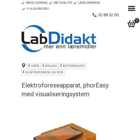
RASK LEVERING
HØY KVALITET
LANG ERFARING
VI HJELPER DEG!
32 88 52 00
0
HJEM
BIOLOGI
BIOTEKNOLOGI
ELEKTROFORESE OG PCR
Elektroforeseapparat, phorEasy
med visualiseringsystem