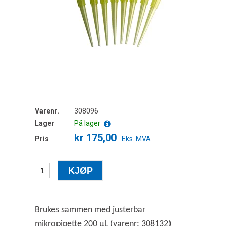
Varenr.
308096
Lager
På lager
kr 175,00
Pris
Eks. MVA
Brukes sammen med justerbar
mikropipette 200 µL (varenr: 308132)