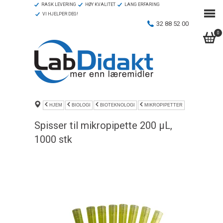
RASK LEVERING
HØY KVALITET
LANG ERFARING
VI HJELPER DEG!
32 88 52 00
0
HJEM
BIOLOGI
BIOTEKNOLOGI
MIKROPIPETTER
Spisser til mikropipette 200 µL,
1000 stk