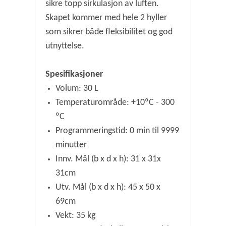
sikre topp sirkulasjon av luften.
Skapet kommer med hele 2 hyller
som sikrer både fleksibilitet og god
utnyttelse.
Spesifikasjoner
Volum: 30 L
Temperaturområde: +10ºC - 300
ºC
Programmeringstid: 0 min til 9999
minutter
Innv. Mål (b x d x h): 31 x 31x
31cm
Utv. Mål (b x d x h): 45 x 50 x
69cm
Vekt: 35 kg