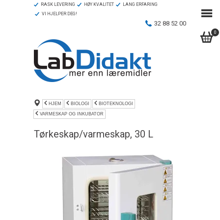
RASK LEVERING
HØY KVALITET
LANG ERFARING
VI HJELPER DEG!
32 88 52 00
0
HJEM
BIOLOGI
BIOTEKNOLOGI
VARMESKAP OG INKUBATOR
Tørkeskap/varmeskap, 30 L