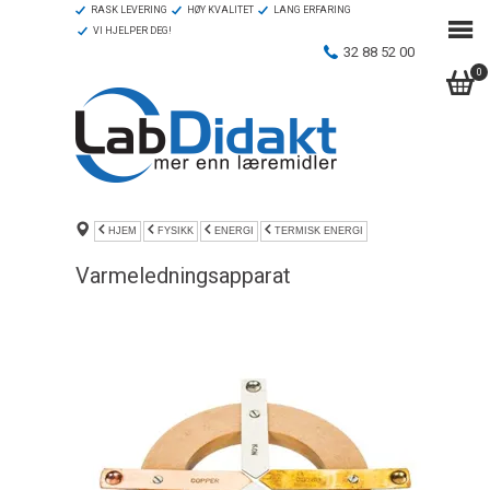
RASK LEVERING
HØY KVALITET
LANG ERFARING
VI HJELPER DEG!
32 88 52 00
0
HJEM
FYSIKK
ENERGI
TERMISK ENERGI
Varmeledningsapparat