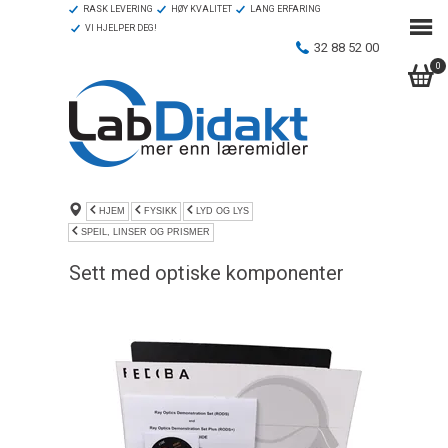
RASK LEVERING
HØY KVALITET
LANG ERFARING
VI HJELPER DEG!
32 88 52 00
0
HJEM
FYSIKK
LYD OG LYS
SPEIL, LINSER OG PRISMER
Sett med optiske komponenter