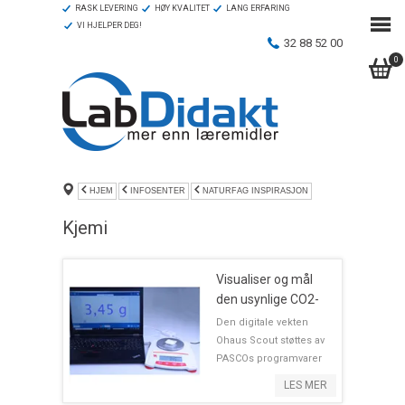
RASK LEVERING
HØY KVALITET
LANG ERFARING
VI HJELPER DEG!
32 88 52 00
0
HJEM
INFOSENTER
NATURFAG INSPIRASJON
Kjemi
Visualiser og mål
den usynlige CO2-
gassen!
Den digitale vekten
Ohaus Scout støttes av
PASCOs programvarer
SPARKvue og Capstone.
LES MER
Det betyr at du nå kan