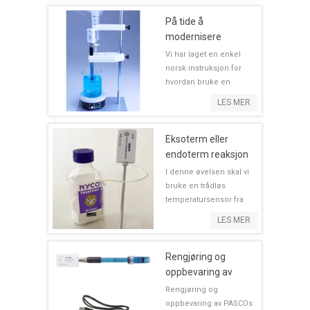
veie stoffer med høy
nøya...
På tide å
modernisere
titreranalysen
Vi har laget en enkel
norsk instruksjon for
hvordan bruke en
dråpetellersensor i
LES MER
titerringen. Få flere
målepunkter og bedre
resultat! Analyser...
Eksoterm eller
endoterm reaksjon
I denne øvelsen skal vi
bruke en trådløs
temperatursensor fra
PASCO og måle
LES MER
temperaturen når vi
løser Nyco/Samarin i
vann...
Rengjøring og
oppbevaring av
PASCOs pH
Rengjøring og
elektroder
oppbevaring av PASCOs