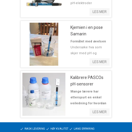
pH-elektroder
LES MER
Kjemien i en pose
Samarin
Formålet med øvelsen
Undersøke hva som
skjer med pH og
temperatur når vi løser
LES MER
Samarin
(natriumbikarbonat) i
vann. ...
Kalibrere PASCOs
pH-sensorer
Mange lærere har
etterspurt en enkel
veiledning for hvordan
kalibrere pH-sensoren.
LES MER
Her eren kortfattet
veiledning og den
dekker bade SPARKvue
RASK LEVERING
HØY KVALITET
LANG ERFARING