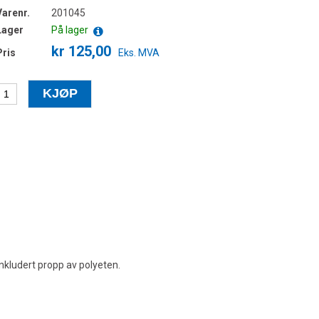
Varenr.
201045
Lager
På lager
kr 125,00
Pris
Eks. MVA
nkludert propp av polyeten.