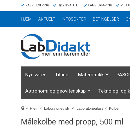
RASK LEVERING
HØY KVALITET
LANG ERFARING
VI HJ
HJEM
AKTUELT
INFOSENTER
BETINGELSER
O
Nye varer
Tilbud
Matematikk
PASCO
Astronomi og geovitenskap
Teknologi og 
<
<
<
<
Hjem
Laboratorieutstyr
Laboratorieglass
Kolber
Målekolbe med propp, 500 ml