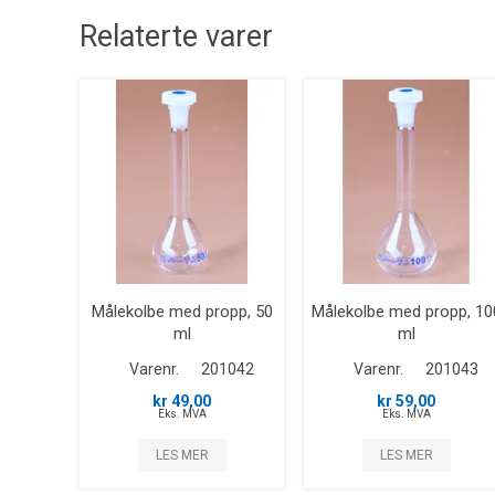
Relaterte varer
Målekolbe med propp, 50
Målekolbe med propp, 10
ml
ml
Varenr.
201042
Varenr.
201043
kr 49,00
kr 59,00
Eks. MVA
Eks. MVA
LES MER
LES MER