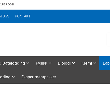
ELPER DEG!
M OSS
KONTAKT
 Datalogging
Fysikk
Biologi
Kjemi
Lab
koding
Eksperimentpakker