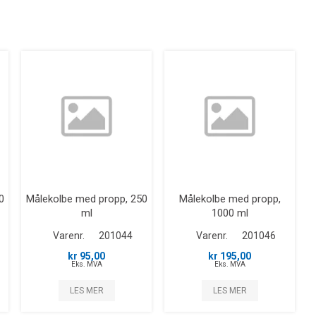
0
Målekolbe med propp, 250
Målekolbe med propp,
ml
1000 ml
Varenr.
201044
Varenr.
201046
kr 95,00
kr 195,00
Eks. MVA
Eks. MVA
LES MER
LES MER