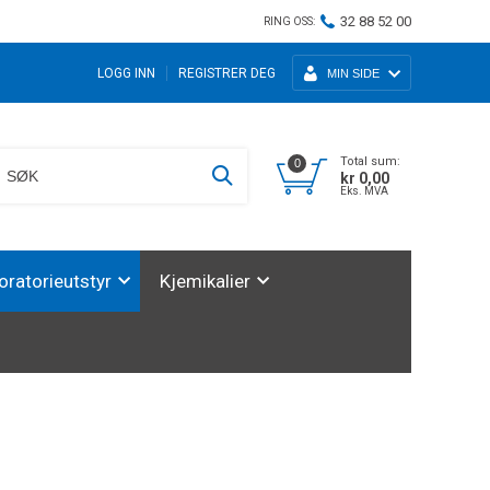
32 88 52 00
RING OSS:
LOGG INN
REGISTRER DEG
MIN SIDE
Total sum:
0
kr 0,00
Eks. MVA
oratorieutstyr
Kjemikalier