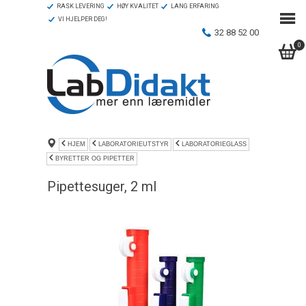
RASK LEVERING
HØY KVALITET
LANG ERFARING
VI HJELPER DEG!
32 88 52 00
0
HJEM
LABORATORIEUTSTYR
LABORATORIEGLASS
BYRETTER OG PIPETTER
Pipettesuger, 2 ml