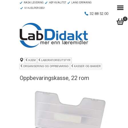
RASK LEVERING
HØY KVALITET
LANG ERFARING
VI HJELPER DEG!
32 88 52 00
0
HJEM
LABORATORIEUTSTYR
ORGANISERING OG OPPBEVARING
KASSER OG BAKKER
Oppbevaringskasse, 22 rom