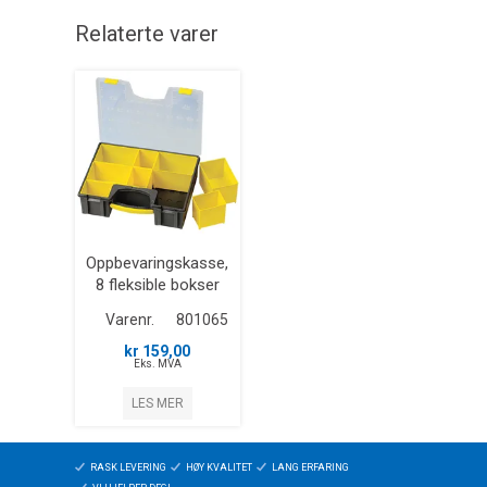
Relaterte varer
Oppbevaringskasse,
8 fleksible bokser
Varenr.
801065
kr 159,00
Eks. MVA
LES MER
RASK LEVERING
HØY KVALITET
LANG ERFARING