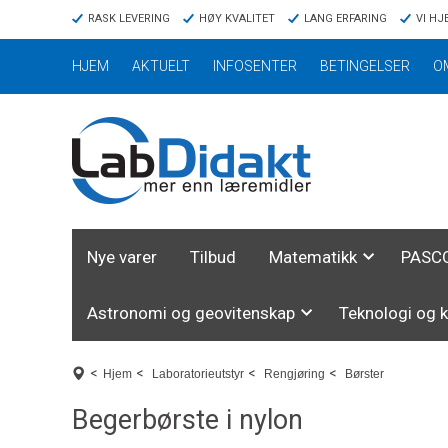
RASK LEVERING
HØY KVALITET
LANG ERFARING
VI HJ
HJEM
AKTUELT
INFOSENTER
BETINGELSER
O
Nye varer
Tilbud
Matematikk
PASCO
Astronomi og geovitenskap
Teknologi og 
<
<
<
<
Hjem
Laboratorieutstyr
Rengjøring
Børster
Begerbørste i nylon