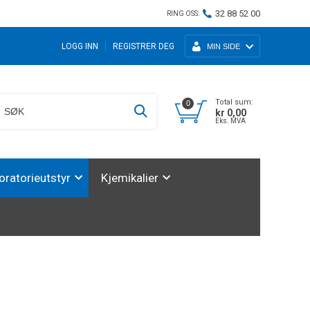
32 88 52 00
RING OSS:
LOGG INN
REGISTRER DEG
MIN SIDE
Total sum:
0
kr 0,00
Eks. MVA
oratorieutstyr
Kjemikalier