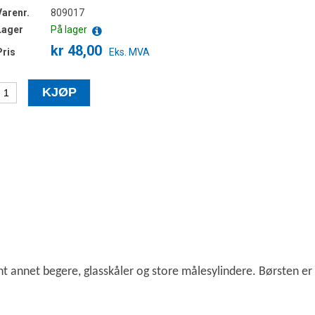
Varenr.
809017
Lager
På lager
kr 48,00
Pris
Eks. MVA
ant annet begere, glasskåler og store målesylindere. Børsten er 