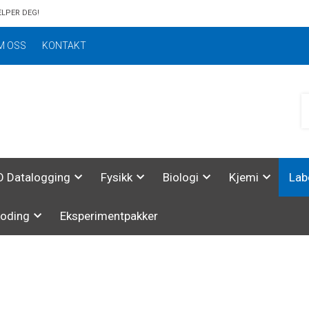
ELPER DEG!
M OSS
KONTAKT
 Datalogging
Fysikk
Biologi
Kjemi
Lab
koding
Eksperimentpakker